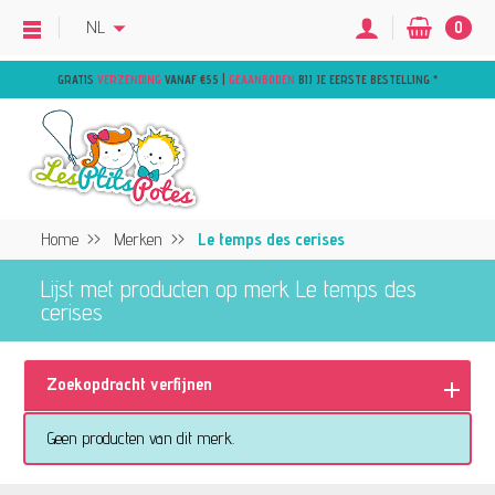
NL
0
GRATIS
VERZENDING
VANAF €55 |
GEAANBODEN
BIJ JE EERSTE BESTELLING
*
Home
Merken
Le temps des cerises
Lijst met producten op merk Le temps des
cerises
Zoekopdracht verfijnen
Geen producten van dit merk.