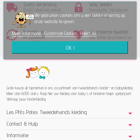
Gratis verzending
Veilig betalen
Gratis levering vanaf
Eenvoudig, Handig en
We gebruiken cookies om u een betere ervaring op
55€
100% Veilig
onze website te geven.
Tevreden of
Geverifieerde kwaliteit
Meer informatie
Customize Cookies
Reject All
terugbetaald
Met liefde gesorteerd en
U heeft 14 dagen
gecontroleerd
OK !
bedenktijd!
Grote keuze uit topmerken in ons assortiment van tweedehands kinder- en babykleding.
Meer dan 6000 stuks. Koop hier uw kleding voor baby's of kinderen tegen spotprijzen!
Verkoop jouw kinderkleding
Les Ptits Potes: Tweedehands kleding
Contact & Hulp
Informatie