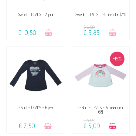
NIET OP VOORRAAD
NIET OP VOORRAAD
Sweat - LEVI'S - 2 jaar
Sweat - LEVI'S - 9 maanden (74)
€ 6,50
€ 10,50
€ 5,85
-15%
NIET OP VOORRAAD
BESCHIKBAAR
T-Shirt - LEVI'S - 6 jaar
T-Shirt - LEVI'S - 6 maanden
(68)
€ 5,99
€ 7,50
€ 5,09