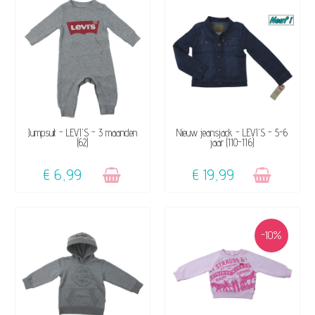
NIET OP VOORRAAD
NIET OP VOORRAAD
Jumpsuit - LEVI'S - 3 maanden
Nieuw jeansjack - LEVI'S - 5-6
(62)
jaar (110-116)
€ 6,99
€ 19,99
-10%