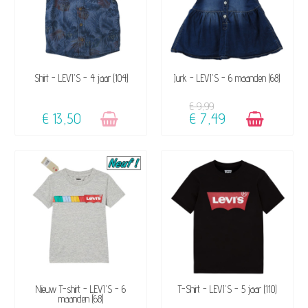
NIET OP VOORRAAD
BESCHIKBAAR
Shirt - LEVI'S - 4 jaar (104)
Jurk - LEVI'S - 6 maanden (68)
€ 9,99
€ 13,50
€ 7,49
BESCHIKBAAR
NIET OP VOORRAAD
Nieuw T-shirt - LEVI'S - 6
T-Shirt - LEVI'S - 5 jaar (110)
maanden (68)