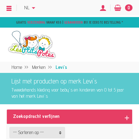
NL
0
GRATIS
VERZENDING
VANAF €55 |
GEAANBODEN
BIJ JE EERSTE BESTELLING
*
Home
Merken
Levi's
Lijst met producten op merk Levi's
Tweedehands kleding voor baby's en kinderen van 0 tot 5 jaar
van het merk Levi's
Zoekopdracht verfijnen
-- Sorteren op --