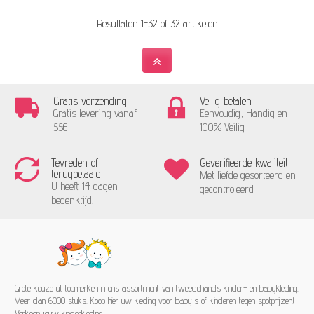
Resultaten 1-32 of 32 artikelen
Gratis verzending
Veilig betalen
Gratis levering vanaf
Eenvoudig, Handig en
55€
100% Veilig
Tevreden of
Geverifieerde kwaliteit
terugbetaald
Met liefde gesorteerd en
U heeft 14 dagen
gecontroleerd
bedenktijd!
Grote keuze uit topmerken in ons assortiment van tweedehands kinder- en babykleding.
Meer dan 6000 stuks. Koop hier uw kleding voor baby's of kinderen tegen spotprijzen!
Verkoop jouw kinderkleding