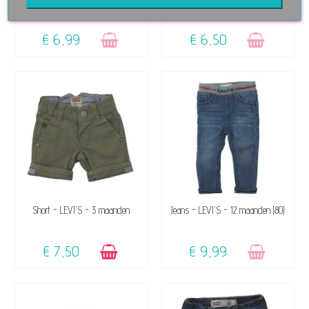
€ 6,99
€ 6,50
BESCHIKBAAR
NIET OP VOORRAAD
Short - LEVI'S - 3 maanden
Jeans - LEVI'S - 12 maanden (80)
€ 7,50
€ 9,99