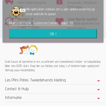
Gratis levering vanaf
Eenvoudig, Handig en
55€
100% Veilig
We gebruiken cookies om u een betere ervaring op
onze website te geven.
Tevreden of
Geverifieerde kwaliteit
Meer informatie
Customize Cookies
Reject All
terugbetaald
Met liefde gesorteerd en
U heeft 14 dagen
gecontroleerd
bedenktijd!
OK !
Grote keuze uit topmerken in ons assortiment van tweedehands kinder- en babykleding.
Meer dan 6000 stuks. Koop hier uw kleding voor baby's of kinderen tegen spotprijzen!
Verkoop jouw kinderkleding
Les Ptits Potes: Tweedehands kleding
Contact & Hulp
Informatie