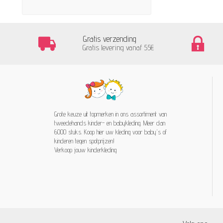
Gratis verzending
Gratis levering vanaf 55€
Grote keuze uit topmerken in ons assortiment van
tweedehands kinder- en babykleding. Meer dan
6000 stuks. Koop hier uw kleding voor baby's of
kinderen tegen spotprijzen!
Verkoop jouw kinderkleding