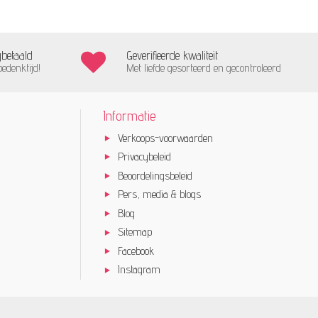
gbetaald
Geverifieerde kwaliteit
bedenktijd!
Met liefde gesorteerd en gecontroleerd
Informatie
Verkoops-voorwaarden
Privacybeleid
Beoordelingsbeleid
Pers, media & blogs
Blog
Sitemap
Facebook
Instagram