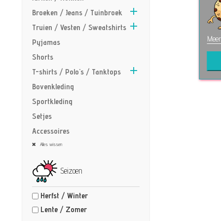

Broeken / Jeans / Tuinbroek

Truien / Vesten / Sweatshirts
Meer
Pyjamas
Shorts

T-shirts / Polo's / Tanktops
Bovenkleding
Sportkleding
Setjes
Accessoires
Alles wissen
Seizoen
Herfst / Winter
Lente / Zomer