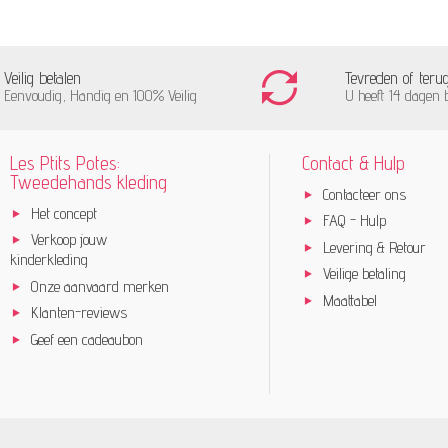
Veilig betalen
Tevreden of teru
Eenvoudig, Handig en 100% Veilig
U heeft 14 dagen 
Les Ptits Potes:
Contact & Hulp
Tweedehands kleding
Contacteer ons
Het concept
FAQ - Hulp
Verkoop jouw
Levering & Retour
kinderkleding
Veilige betaling
Onze aanvaard merken
Maattabel
Klanten-reviews
Geef een cadeaubon