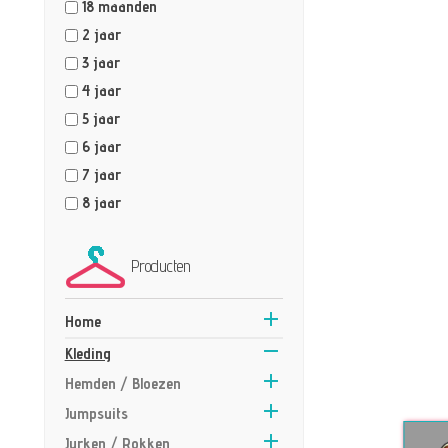
18 maanden
2 jaar
3 jaar
4 jaar
5 jaar
6 jaar
7 jaar
8 jaar
Producten

Home

Kleding

Hemden / Bloezen

Jumpsuits

Jurken / Rokken