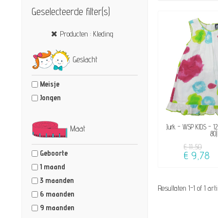
Geselecteerde filter(s)
Producten : Kleding
Geslacht
Meisje
Jongen
BESCHI
Jurk - WSP KIDS - 1
Maat
80)
€ 11,50
Geboorte
€ 9,78
1 maand
3 maanden
Resultaten 1-1 of 1 art
6 maanden
9 maanden