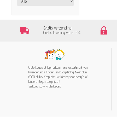
Gratis verzending
Gratis levering vanaf 55€
Grote keuze uit topmerken in ons assortiment van
tweedehands kinder- en babykleding. Meer dan
6000 stuks. Koop hier uw kleding voor baby's of
kinderen tegen spotprijzen!
Verkoop jouw kinderkleding