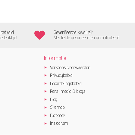
gbetaald
Geverifieerde kwaliteit
bedenktijd!
Met liefde gesorteerd en gecontroleerd
Informatie
Verkoops-voorwaarden
Privacybeleid
Beoordelingsbeleid
Pers, media & blogs
Blog
Sitemap
Facebook
Instagram