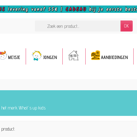
OK
MEISJE
JONGEN
AANBIEDINGEN
n het merk What's up kids
1 product.