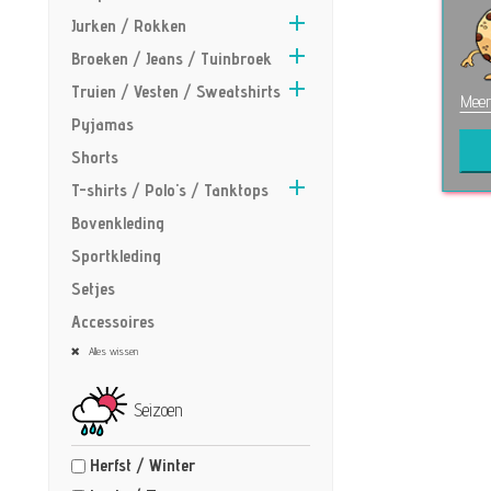

Jurken / Rokken

Broeken / Jeans / Tuinbroek

Truien / Vesten / Sweatshirts
Meer
Pyjamas
Shorts

T-shirts / Polo's / Tanktops
Bovenkleding
Sportkleding
Setjes
Accessoires
Alles wissen
Seizoen
Herfst / Winter