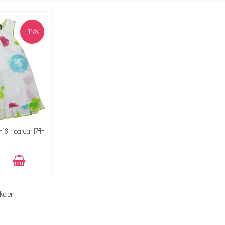
-15%
KBAAR
2-18 maanden (74-
ikelen