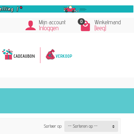
0
Mijn account
Winkelmand
Inloggen
(leeg)
CADEAUBON
VERKOOP
Sorteer op:
-- Sorteren op --