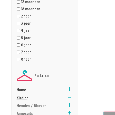
12 maanden
18 maanden
2 jaar
3 jaar
4 jaar
5 jaar
6 jaar
7 jaar
8 jaar
Producten

Home

Kleding

Hemden / Bloezen

Jumpsuits