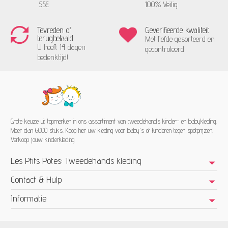
55€
100% Veilig
Tevreden of
Geverifieerde kwaliteit
terugbetaald
Met liefde gesorteerd en
U heeft 14 dagen
gecontroleerd
bedenktijd!
Grote keuze uit topmerken in ons assortiment van tweedehands kinder- en babykleding.
Meer dan 6000 stuks. Koop hier uw kleding voor baby's of kinderen tegen spotprijzen!
Verkoop jouw kinderkleding
Les Ptits Potes: Tweedehands kleding
Contact & Hulp
Informatie