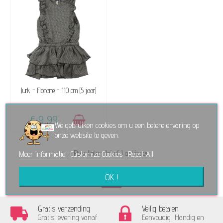
BESCHIKBAAR
Jurk - Floriane - 110 cm (5 jaar)
€ 9,99
We gebruiken cookies om u een betere ervaring op
onze website te geven.
Resultaten 1-1 of 1 artikelen
Meer informatie
Customize Cookies
Reject All
OK !
Gratis verzending
Veilig betalen
Gratis levering vanaf
Eenvoudig, Handig en