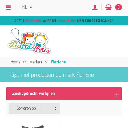
NL
0
GRATIS
VERZENDING
VANAF €55 |
GEAANBODEN
BIJ JE EERSTE BESTELLING
*
Home
Merken
Floriane
Lijst met producten op merk Floriane
Zoekopdracht verfijnen
-- Sorteren op --