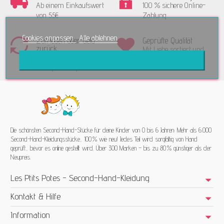
Ab einem Einkaufswert
100 % sichere Online-
von 55€
Zahlung
Cookies anpassen
Alle ablehnen
Zufrieden oder Geld
Geprüfte Qualität
zurück
Mit Liebe sortiert und
Rückgabe innerhalb von
geprüft
15 Tagen akzeptiert
Die schönsten Second-Hand-Stücke für deine Kinder von 0 bis 6 Jahren: Mehr als 6.000
Second-Hand-Kleidungsstücke, 100 % wie neu! Jedes Teil wird sorgfältig von Hand
geprüft, bevor es online gestellt wird. Über 300 Marken – bis zu 80 % günstiger als der
Neupreis.
Les Ptits Potes - Second-Hand-Kleidung
Kontakt & Hilfe
Information