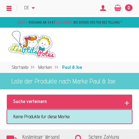
DE
0
GRATIS
VERSAND AB 55 € |
GESCHENKT
BEI DEINER ERSTEN BESTELLUNG
*
Startseite
Marken
Paul & Joe
Liste der Produkte nach Marke Paul & Joe
Suche verfeinern
Keine Produkte für diese Marke.
Kostenloser Versand
Sichere Zahlung