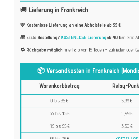
🚚
Lieferung in Frankreich
💛 Kostenlose Lieferung an eine Abholstelle ab 55 €
🎁 Erste Bestellung?
KOSTENLOSE Lieferung
ab 40 €
an eine A
🔁 Rückgabe möglich
innerhalb von 15 Tagen – zufrieden oder Ge
📦 Versandkosten in Frankreich (Mondia
Warenkorbbetrag
Relay-Punk
0 bis 35 €
5,99 €
35 bis 45 €
4,99 €
45 bis 55 €
3,50 €
55 bis 75 €
KOSTENLOS