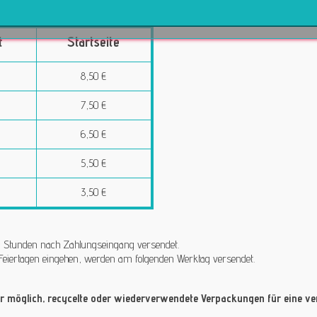
anden (Bpost)
t
Startseite
8,50 €
7,50 €
6,50 €
5,50 €
3,50 €
 24 Stunden nach Zahlungseingang versendet.
Feiertagen eingehen, werden am folgenden Werktag versendet.
 möglich, recycelte oder wiederverwendete Verpackungen für eine ver