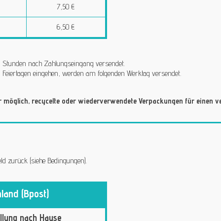
7,50 €
6,50 €
 24 Stunden nach Zahlungseingang versendet.
 Feiertagen eingehen, werden am folgenden Werktag versendet.
möglich, recycelte oder wiederverwendete Verpackungen für einen v
ld zurück (siehe Bedingungen).
land (Bpost)
llung nach Hause