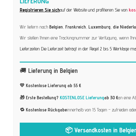
LIEFERUNG
Registrieren Sie sich
auf der Website und profitieren Sie von
kos
Wir liefern nach
Belgien
,
Frankreich
,
Luxemburg
,
die Niederl
Wir stellen Ihnen eine Trackingnummer zur Verfügung, wenn Ihre
Lieferzeiten Die Lieferzeit beträgt in der Regel 2 bis 5 Werktage 
🚚
Lieferung in Belgien
💛 Kostenlose Lieferung ab 55 €
🎁 Erste Bestellung?
KOSTENLOSE Lieferung
ab 30 €
an eine A
🔁 Kostenlose Rückgabe
innerhalb von 15 Tagen – zufrieden ode
📦 Versandkosten in Belgien