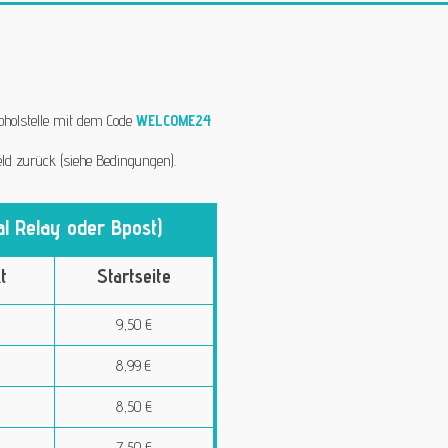
bholstelle mit dem Code
WELCOME24
ld zurück (siehe Bedingungen).
l Relay oder Bpost)
t
Startseite
9,50 €
8,99 €
8,50 €
7,50 €