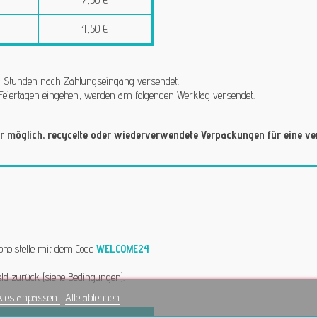
4,50 €
 24 Stunden nach Zahlungseingang versendet.
Feiertagen eingehen, werden am folgenden Werktag versendet.
 möglich, recycelte oder wiederverwendete Verpackungen für eine ver
bholstelle mit dem Code
WELCOME24
ld zurück (siehe Bedingungen).
kies anpassen
Alle ablehnen