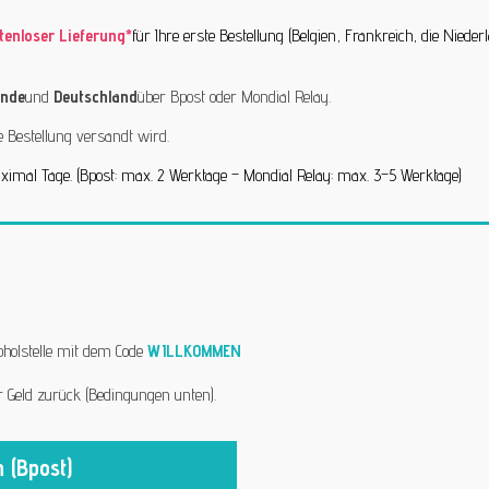
tenloser Lieferung*
für Ihre erste Bestellung (Belgien, Frankreich, die Nied
ande
und
Deutschland
über Bpost oder Mondial Relay.
 Bestellung versandt wird.
maximal Tage. (Bpost: max. 2 Werktage – Mondial Relay: max. 3–5 Werktage)
bholstelle mit dem Code
WILLKOMMEN
r Geld zurück (Bedingungen unten).
 (Bpost)