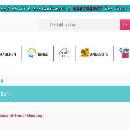
OK
MÄDCHEN
JUNGE
ANGEBOTE
ng
idung
Second-Hand-Kleidung
.