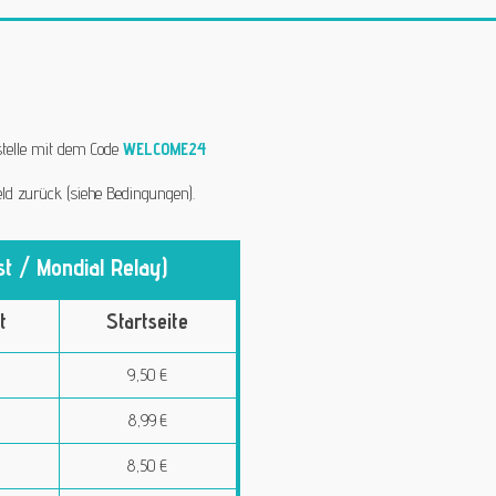
stelle mit dem Code
WELCOME24
ld zurück (siehe Bedingungen).
t / Mondial Relay)
t
Startseite
9,50 €
8,99 €
8,50 €