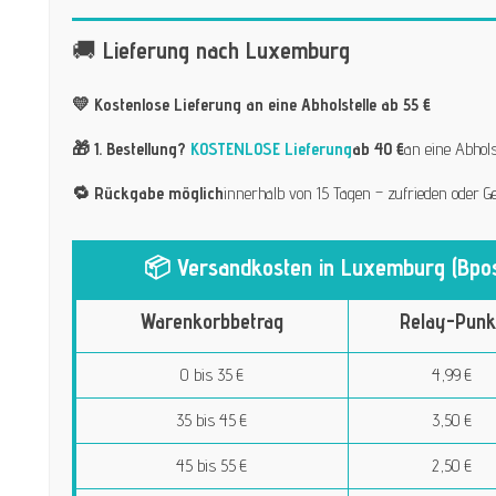
🚚
Lieferung nach Luxemburg
💛 Kostenlose Lieferung an eine Abholstelle ab 55 €
🎁 1. Bestellung?
KOSTENLOSE Lieferung
ab 40 €
an eine Abhol
🔁 Rückgabe möglich
innerhalb von 15 Tagen – zufrieden oder Ge
📦 Versandkosten in Luxemburg (Bpos
Warenkorbbetrag
Relay-Punk
0 bis 35 €
4,99 €
35 bis 45 €
3,50 €
45 bis 55 €
2,50 €