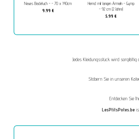
Neues Badetuch - - 70 x 140cm
Hemd mit langen Ärmeln - Gymp
- 92 cm (2 Jahre)
9,99 €
5,99 €
Jedes Kleidungsstück wird sorgfältig
Stöbern Sie in unseren Kat
Entdecken Sie I
LesPtitsPotes.be
is