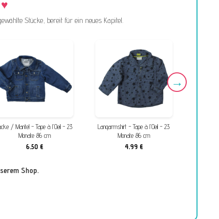
ewählte Stücke, bereit für ein neues Kapitel.
acke / Mantel - Tape à l'Oeil - 23
Langarmshirt - Tape à l'Oeil - 23
Jacke / 
Monate 86 cm
Monate 86 cm
6,50 €
4,99 €
nserem Shop.