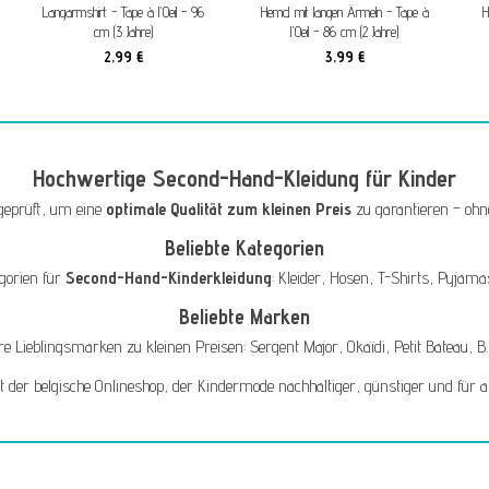
Langarmshirt - Tape à l'Oeil - 96
Hemd mit langen Ärmeln - Tape à
H
cm (3 Jahre)
l'Oeil - 86 cm (2 Jahre)
2,99 €
3,99 €
Hochwertige Second-Hand-Kleidung für Kinder
 geprüft, um eine
optimale Qualität zum kleinen Preis
zu garantieren – ohn
Beliebte Kategorien
egorien für
Second-Hand-Kinderkleidung
:
Kleider
,
Hosen
,
T-Shirts
,
Pyjama
Beliebte Marken
hre Lieblingsmarken zu kleinen Preisen:
Sergent Major
,
Okaïdi
,
Petit Bateau
,
B
t der belgische Onlineshop, der Kindermode nachhaltiger, günstiger und für a