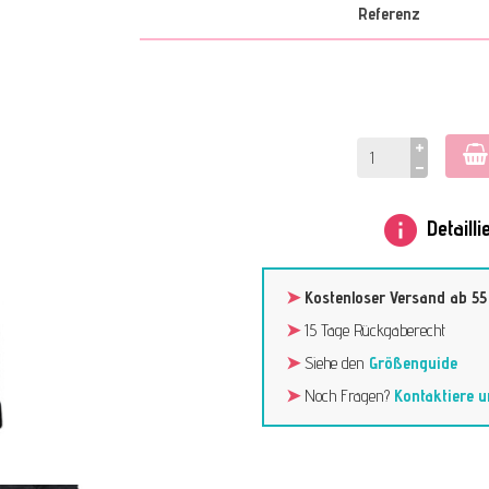
Referenz
info
Detaill
➤
Kostenloser Versand ab 55
➤
15 Tage Rückgaberecht
➤
Siehe den
Größenguide
➤
Noch Fragen?
Kontaktiere u