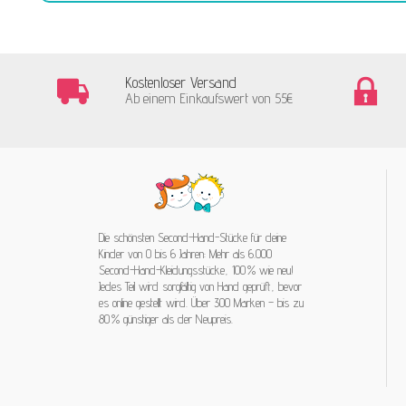
Kostenloser Versand
Ab einem Einkaufswert von 55€
Die schönsten Second-Hand-Stücke für deine
Kinder von 0 bis 6 Jahren: Mehr als 6.000
Second-Hand-Kleidungsstücke, 100 % wie neu!
Jedes Teil wird sorgfältig von Hand geprüft, bevor
es online gestellt wird. Über 300 Marken – bis zu
80 % günstiger als der Neupreis.