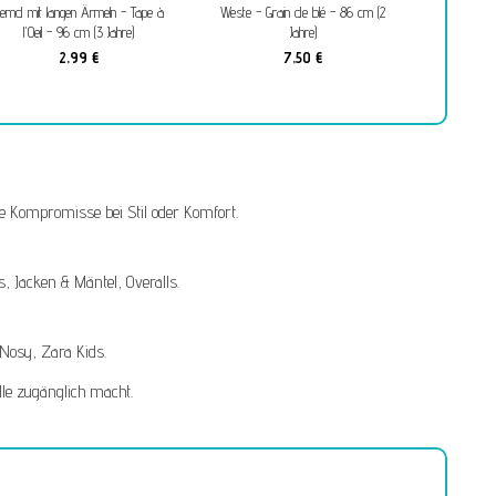
emd mit langen Ärmeln - Tape à
Weste - Grain de blé - 86 cm (2
Weste - 
l'Oeil - 96 cm (3 Jahre)
Jahre)
2,99 €
7,50 €
e Kompromisse bei Stil oder Komfort.
s
,
Jacken & Mäntel
,
Overalls
.
.Nosy
,
Zara Kids
.
lle zugänglich macht.