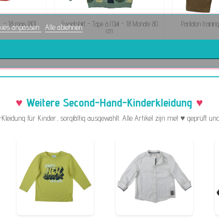
 - 18 mois (80)
Sweatshirt - Tape à l'Oeil - 18 Monate 80
Pantalon trainin
kies anpassen
Alle ablehnen
cm
€
5,99 €
Weitere Second-Hand-Kinderkleidung
eidung für Kinder, sorgfältig ausgewählt. Alle Artikel zijn met ♥ geprüft und 