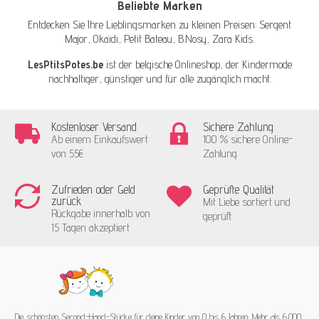
Beliebte Marken
Entdecken Sie Ihre Lieblingsmarken zu kleinen Preisen:
Sergent
Major
,
Okaïdi
,
Petit Bateau
,
B.Nosy
,
Zara Kids
.
LesPtitsPotes.be
ist der belgische Onlineshop, der Kindermode
nachhaltiger, günstiger und für alle zugänglich macht.
Kostenloser Versand
Sichere Zahlung
Ab einem Einkaufswert
100 % sichere Online-
von 55€
Zahlung
Zufrieden oder Geld
Geprüfte Qualität
zurück
Mit Liebe sortiert und
Rückgabe innerhalb von
geprüft
15 Tagen akzeptiert
Die schönsten Second-Hand-Stücke für deine Kinder von 0 bis 6 Jahren: Mehr als 6.000