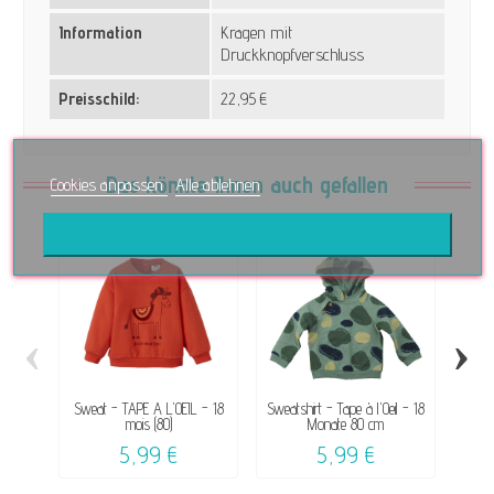
Information
Kragen mit
Druckknopfverschluss
Preisschild:
22,95 €
Das könnte Ihnen auch gefallen
Cookies anpassen
Alle ablehnen
‹
›
Sweat - TAPE A L'OEIL - 18
Sweatshirt - Tape à l'Oeil - 18
C
mois (80)
Monate 80 cm
CU
5,99 €
5,99 €