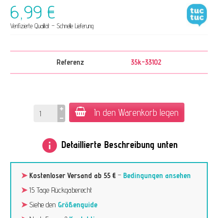
6,99 €
Verifizierte Qualität – Schnelle Lieferung
Referenz
35k-33102
In den Warenkorb legen
info
Detaillierte Beschreibung unten
➤
Kostenloser Versand ab 55 €
–
Bedingungen ansehen
➤
15 Tage Rückgaberecht
➤
Siehe den
Größenguide