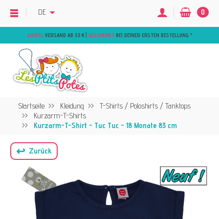
DE
0
GRATIS
VERSAND AB 55 € |
GESCHENKT
BEI DEINER ERSTEN BESTELLUNG
*
Startseite
Kleidung
T-Shirts / Poloshirts / Tanktops
Kurzarm-T-Shirts
Kurzarm-T-Shirt - Tuc Tuc - 18 Monate 83 cm
↩
Zurück