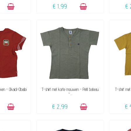
€ 1,99
€ 
KBAAR
BESCHIKBAAR
wen - Okaidi-Obaibi
T-shirt met korte mouwen - Petit bateau
T-shirt me
-...
€ 2,99
€ 