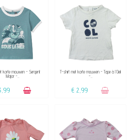
BESCHIKBAAR
NIET OP VOORRAAD
et korte mouwen - Sergent
T-shirt met korte mouwen - Tape à l'Oeil
Major -...
-...
3,99
€ 2,99