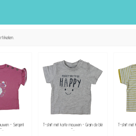
rtikelen.
KBAAR
BESCHIKBAAR
mouwen - Sergent
T-shirt met korte mouwen - Grain de blé
T-shirt met
...
-...