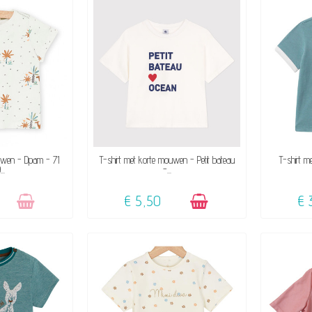
OORRAAD
BESCHIKBAAR
ouwen - Dpam - 71
T-shirt met korte mouwen - Petit bateau
T-shirt m
..
-...
€ 5,50
€ 