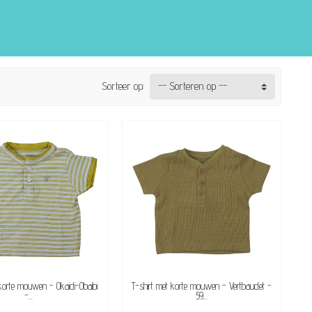
Sorteer op:
-- Sorteren op --
BESCHIKBAAR
BESCHIKBAAR
 korte mouwen - Okaidi-Obaibi
T-shirt met korte mouwen - Vertbaudet -
-...
59...