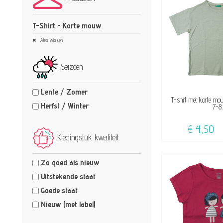
T-Shirt - Korte mouw
Alles wissen
Seizoen
Lente / Zomer
BESCHI
T-shirt met korte mo
Herfst / Winter
7-8..
€ 4,50
Kledingstuk kwaliteit
Zo goed als nieuw
Uitstekende staat
Goede staat
Nieuw (met label)