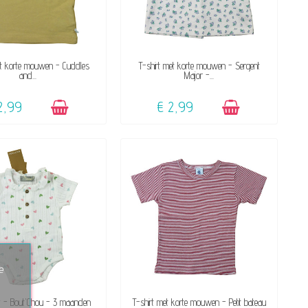
BESCHIKBAAR
BESCHIKBAAR
et korte mouwen - Cuddles
T-shirt met korte mouwen - Sergent
and...
Major -...
2,99
€ 2,99
e
BESCHIKBAAR
BESCHIKBAAR
 - Bout'Chou - 3 maanden
T-shirt met korte mouwen - Petit bateau