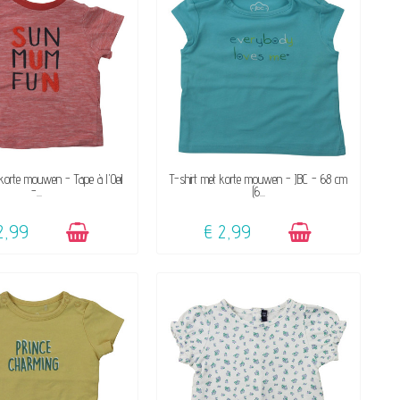
BESCHIKBAAR
BESCHIKBAAR
 korte mouwen - Tape à l'Oeil
T-shirt met korte mouwen - JBC - 68 cm
-...
(6...
2,99
€ 2,99