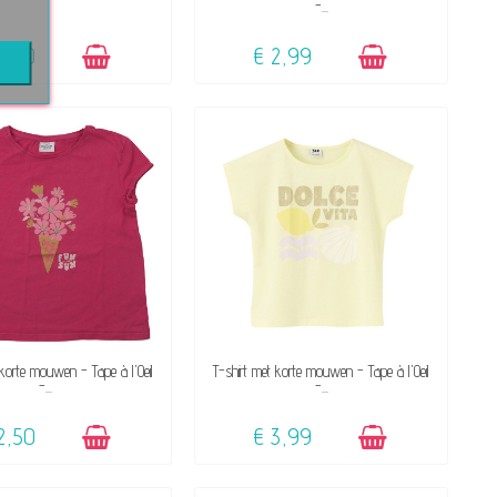
-...
3,50
€ 2,99
BESCHIKBAAR
BESCHIKBAAR
 korte mouwen - Tape à l'Oeil
T-shirt met korte mouwen - Tape à l'Oeil
-...
-...
2,50
€ 3,99