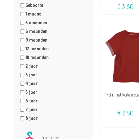
Geboorte
€ 3,50
1 maand
3 maanden
6 maanden
9 maanden
12 maanden
18 maanden
2 jaar
3 jaar
4 jaar
5 jaar
BESCHI
T-shirt met korte mou
-...
6 jaar
7 jaar
€ 2,50
8 jaar
Producten