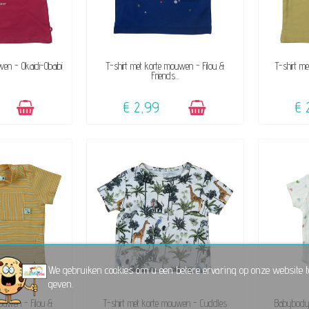
KBAAR
BESCHIKBAAR
wen - Okaidi-Obaibi
T-shirt met korte mouwen - Filou &
T-shirt m
Friends...
€ 2,99
€ 
We gebruiken cookies om u een betere ervaring op onze website t
geven.
KBAAR
BESCHIKBAAR
mouwen - Filou &
T-shirt met korte mouwen - Cuddles
Babybody