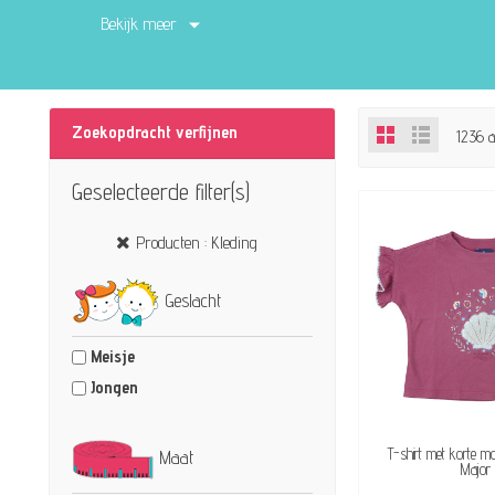
Bekijk meer
Zoekopdracht verfijnen
1236 a
Geselecteerde filter(s)
Producten : Kleding
Geslacht
Meisje
Jongen
BESCHI
T-shirt met korte 
Maat
Major -