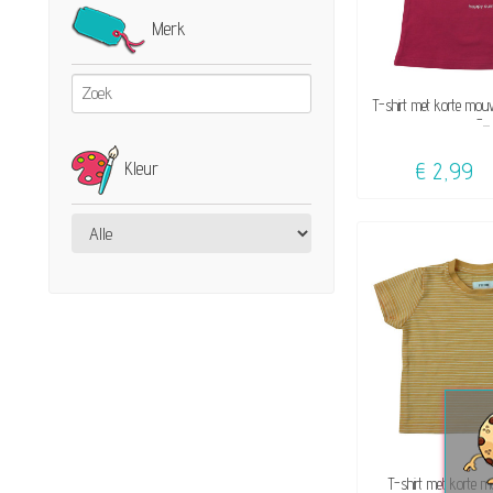
Merk
BESCHI
T-shirt met korte mou
-...
Kleur
€ 2,99
BESCHI
T-shirt met korte 