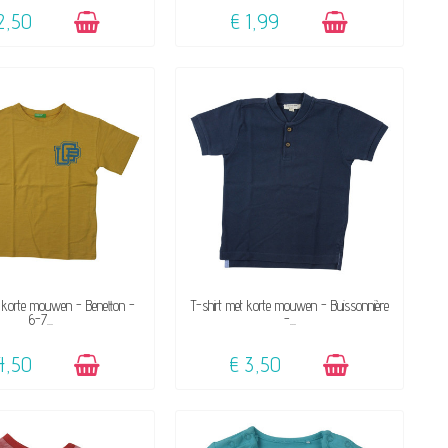
2,50
€ 1,99
BESCHIKBAAR
BESCHIKBAAR
t korte mouwen - Benetton -
T-shirt met korte mouwen - Buissonnière
6-7...
-...
4,50
€ 3,50