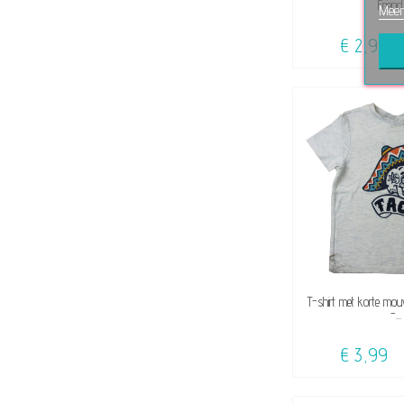
Friends
Meer
€ 2,99
BESCHI
T-shirt met korte mou
-...
€ 3,99