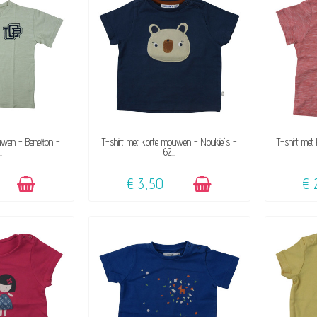
KBAAR
BESCHIKBAAR
uwen - Benetton -
T-shirt met korte mouwen - Noukie's -
T-shirt met
.
62...
€ 3,50
€ 