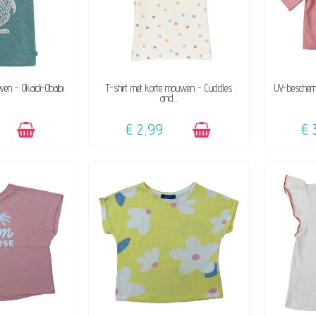
KBAAR
BESCHIKBAAR
wen - Okaidi-Obaibi
T-shirt met korte mouwen - Cuddles
UV-bescherm
and...
€ 2,99
€ 