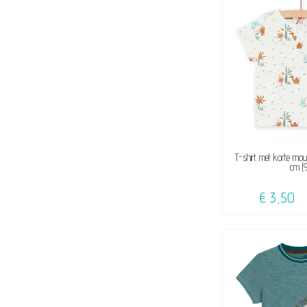
NIET OP V
T-shirt met korte m
cm (9.
€ 3,50