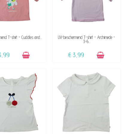
BESCHIKBAAR
BESCHIKBAAR
end T-shirt - Cuddles and...
UV-beschermend T-shirt - Archimede -
3-6...
3,99
€ 3,99