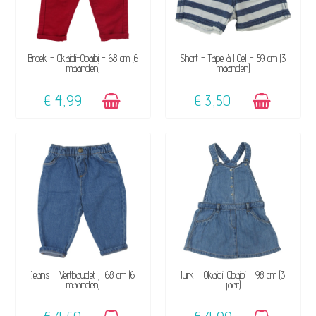
BESCHIKBAAR
BESCHIKBAAR
Broek - Okaidi-Obaibi - 68 cm (6
Short - Tape à l'Oeil - 59 cm (3
maanden)
maanden)
€ 4,99
€ 3,50
BESCHIKBAAR
BESCHIKBAAR
Jeans - Vertbaudet - 68 cm (6
Jurk - Okaidi-Obaibi - 98 cm (3
maanden)
jaar)