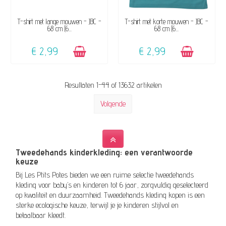
BESCHIKBAAR
BESCHIKBAAR
T-shirt met lange mouwen - JBC -
T-shirt met korte mouwen - JBC -
68 cm (6...
68 cm (6...
€ 2,99
€ 2,99
Resultaten 1-44 of 13632 artikelen
Volgende
Tweedehands kinderkleding: een verantwoorde
keuze
Bij Les Ptits Potes bieden we een ruime selectie tweedehands
kleding voor baby’s en kinderen tot 6 jaar, zorgvuldig geselecteerd
op kwaliteit en duurzaamheid. Tweedehands kleding kopen is een
sterke ecologische keuze, terwijl je je kinderen stijlvol en
betaalbaar kleedt.