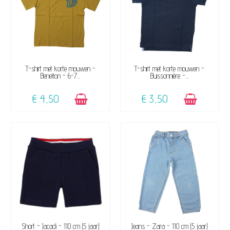
BESCHIKBAAR
BESCHIKBAAR
T-shirt met korte mouwen -
T-shirt met korte mouwen -
Benetton - 6-7...
Buissonnière -...
€ 4,50
€ 3,50
BESCHIKBAAR
BESCHIKBAAR
Short - Jacadi - 110 cm (5 jaar)
Jeans - Zara - 110 cm (5 jaar)