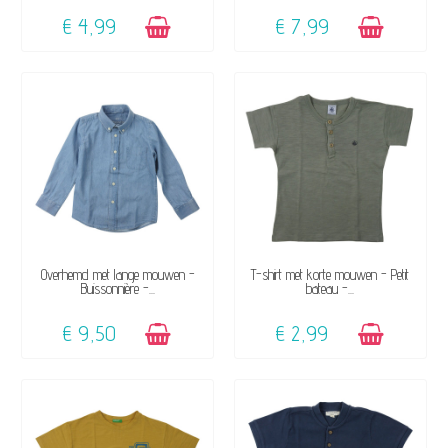
€ 4,99
€ 7,99
BESCHIKBAAR
BESCHIKBAAR
Overhemd met lange mouwen -
T-shirt met korte mouwen - Petit
Buissonnière -...
bateau -...
€ 9,50
€ 2,99