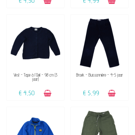
€ 4,50
€ 4,99
BESCHIKBAAR
BESCHIKBAAR
Vest - Tape à l'Oeil - 98 cm (3
Broek - Buissonnière - 4-5 jaar
jaar)
€ 4,50
€ 5,99