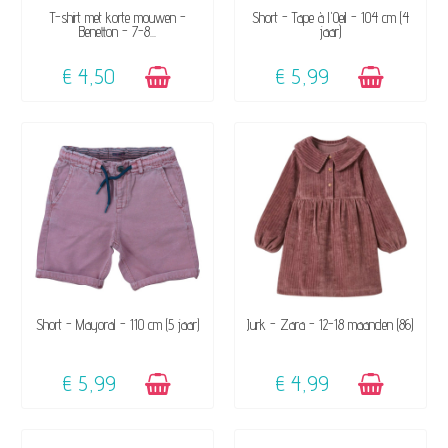
BESCHIKBAAR
BESCHIKBAAR
T-shirt met korte mouwen -
Short - Tape à l'Oeil - 104 cm (4
Benetton - 7-8...
jaar)
€ 4,50
€ 5,99
BESCHIKBAAR
BESCHIKBAAR
Short - Mayoral - 110 cm (5 jaar)
Jurk - Zara - 12-18 maanden (86)
€ 5,99
€ 4,99