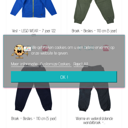
BESCHIKBAAR
BESCHIKBAAR
Vest - LEGO WEAR - 7 jaar 122
Broek - Besties - 110 cm (5 jaar)
cm
€ 4,99
€ 4,50
We gebruiken cookies om u een betere ervaring op
onze website te geven.
Meer informatie
Customize Cookies
Reject All
OK !
BESCHIKBAAR
BESCHIKBAAR
Broek - Besties - 110 cm (5 jaar)
Warme en waterafstotende
wandelbroek -...