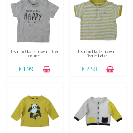
zowel meisjes als jongens. Winter- en
zomerpyjama's, jurkjes, comfortabele sets
voor in het ziekenhuis, mutsjes, hoedjes,
slaapzakken… Alles om je baby van 0 tot 36
maanden zacht en kwalitatief te begeleiden.
BESCHIKBAAR
BESCHIKBAAR
T-shirt met korte mouwen - Grain
T-shirt met korte mouwen -
de blé -...
Okaidi-Obaibi -...
Tweedehands kleding voor meisjes
Ontdek onze selectie
tweedehands
€ 1,99
€ 2,50
meisjeskleding
tot 6 jaar, tegen zeer
aantrekkelijke prijzen, vaak tot -80% van de
nieuwprijs. Verantwoorde kindermode,
kleding en accessoires voor meisjes van
geboorte tot 6 jaar, met een ruime keuze
aan stijlen en categorieën