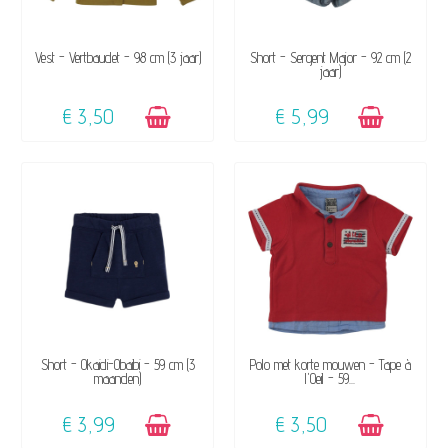
BESCHIKBAAR
BESCHIKBAAR
Vest - Vertbaudet - 98 cm (3 jaar)
Short - Sergent Major - 92 cm (2
jaar)
€ 3,50
€ 5,99
BESCHIKBAAR
BESCHIKBAAR
Short - Okaidi-Obaibi - 59 cm (3
Polo met korte mouwen - Tape à
maanden)
l'Oeil - 59...
€ 3,99
€ 3,50