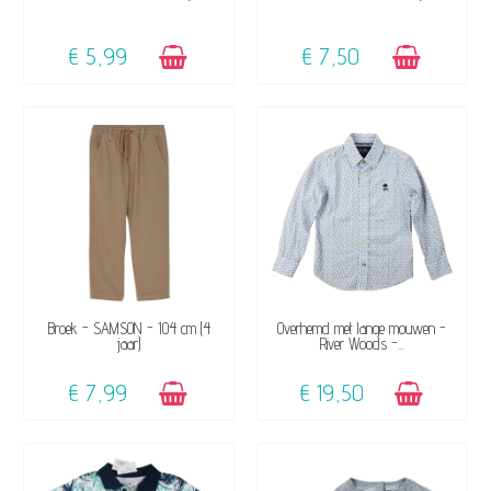
€ 5,99
€ 7,50
BESCHIKBAAR
BESCHIKBAAR
Broek - SAMSON - 104 cm (4
Overhemd met lange mouwen -
jaar)
River Woods -...
€ 7,99
€ 19,50