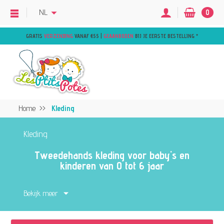
NL
0
GRATIS
VERZENDING
VANAF €55 |
GEAANBODEN
BIJ JE EERSTE BESTELLING
*
Home
Kleding
Kleding
Tweedehands kleding voor baby's en
kinderen van 0 tot 6 jaar
Ontdek onze ruime selectie
tweedehands
Bekijk meer
kleding
voor baby's en kinderen.
Pyjama's, t-shirts, rokken, jurken, truien,