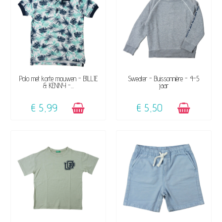
BESCHIKBAAR
BESCHIKBAAR
Polo met korte mouwen - BILLIE
Sweater - Buissonnière - 4-5
& KENNY -...
jaar
€ 5,99
€ 5,50