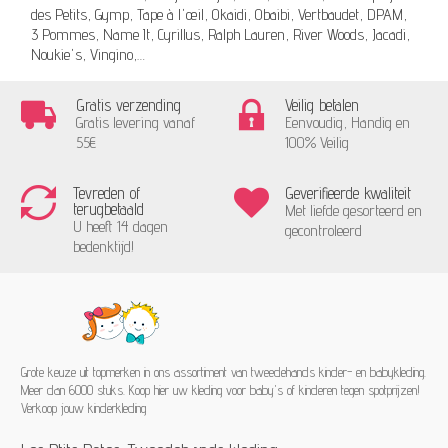
des Petits, Gymp, Tape à l'œil, Okaidi, Obaibi, Vertbaudet, DPAM,
3 Pommes, Name It, Cyrillus, Ralph Lauren, River Woods, Jacadi,
Noukie's, Vingino,…
Gratis verzending
Veilig betalen
Gratis levering vanaf
Eenvoudig, Handig en
55€
100% Veilig
Tevreden of
Geverifieerde kwaliteit
terugbetaald
Met liefde gesorteerd en
U heeft 14 dagen
gecontroleerd
bedenktijd!
Grote keuze uit topmerken in ons assortiment van tweedehands kinder- en babykleding.
Meer dan 6000 stuks. Koop hier uw kleding voor baby's of kinderen tegen spotprijzen!
Verkoop jouw kinderkleding