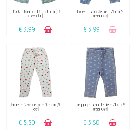
BESCHIKBAAR
NIET OP VOORRAAD
Broek - Grain de blé - 80 cm (18
Broek - Grain de blé - 71 cm (9
maanden)
maanden)
€ 3,99
€ 3,99
BESCHIKBAAR
BESCHIKBAAR
Broek - Grain de blé - 104 cm (4
Tregging - Grain de blé - 71 cm (9
jaar)
maanden)
€ 5,50
€ 3,50