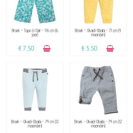
BESCHIKBAAR
BESCHIKBAAR
Broek - Tape à l'Oeil - 116 cm (6
Broek - Okaidi-Obaibi - 71 cm (9
jaar)
maanden)
€ 7,50
€ 5,50
NIET OP VOORRAAD
BESCHIKBAAR
Broek - Okaidi-Obaibi - 74 cm (12
Broek - Okaidi-Obaibi - 74 cm (12
maanden)
maanden)