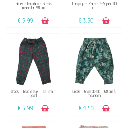
BESCHIKBAAR
BESCHIKBAAR
Broek - Fagottino - 30-36
Leggings - Zara - 4-5 jaar 110
maanden 98 cm
cm
€ 5,99
€ 3,50
BESCHIKBAAR
BESCHIKBAAR
Broek - Tape à l'Oeil - 104 cm (4
Broek - Grain de blé - 68 cm (6
jaar)
maanden)
€ 5,99
€ 4,50