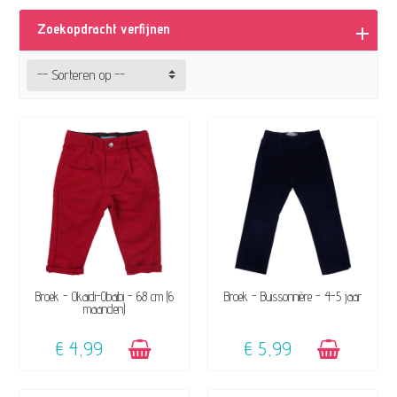
Zoekopdracht verfijnen
-- Sorteren op --
BESCHIKBAAR
BESCHIKBAAR
Broek - Okaidi-Obaibi - 68 cm (6
Broek - Buissonnière - 4-5 jaar
maanden)
€ 4,99
€ 5,99