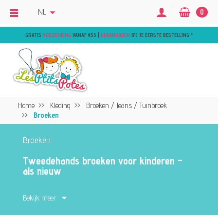
NL
0
GRATIS
VERZENDING
VANAF €55 |
GEAANBODEN
BIJ JE EERSTE BESTELLING
*
Home
Kleding
Broeken / Jeans / Tuinbroek
Broeken
Broeken
Tweedehands broeken voor kinderen –
als nieuw
Comfortabele en modieuze broeken in
Bekijk meer
uitstekende staat, perfect voor elke
gelegenheid.