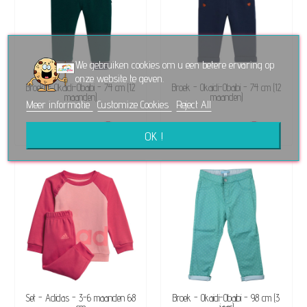
We gebruiken cookies om u een betere ervaring op
onze website te geven.
BESCHIKBAAR
BESCHIKBAAR
Broek - Okaidi-Obaibi - 74 cm (12
Broek - Okaidi-Obaibi - 74 cm (12
maanden)
maanden)
Meer informatie
Customize Cookies
Reject All
€ 4,99
€ 4,99
OK !
BESCHIKBAAR
BESCHIKBAAR
Set - Adidas - 3-6 maanden 68
Broek - Okaidi-Obaibi - 98 cm (3