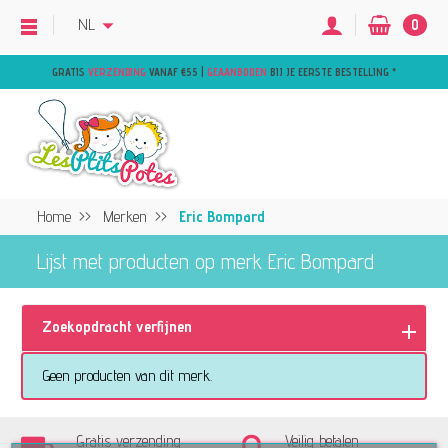
NL
0
GRATIS
VERZENDING
VANAF €55 |
GEAANBODEN
BIJ JE EERSTE BESTELLING
*
Home
Merken
Eric Bompard
Lijst met producten op merk Eric Bompard
Zoekopdracht verfijnen
Geen producten van dit merk.
Gratis verzending
Veilig betalen