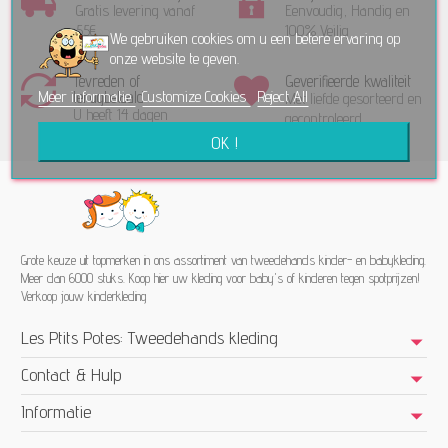
Gratis levering vanaf
Eenvoudig, Handig en
55€
100% Veilig
We gebruiken cookies om u een betere ervaring op
onze website te geven.
Tevreden of
Geverifieerde kwaliteit
Meer informatie
Customize Cookies
Reject All
terugbetaald
Met liefde gesorteerd en
U heeft 14 dagen
gecontroleerd
bedenktijd!
OK !
Grote keuze uit topmerken in ons assortiment van tweedehands kinder- en babykleding.
Meer dan 6000 stuks. Koop hier uw kleding voor baby's of kinderen tegen spotprijzen!
Verkoop jouw kinderkleding
Les Ptits Potes: Tweedehands kleding
Contact & Hulp
Informatie