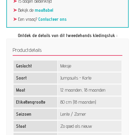
➤
15 dagen bedenktijd
➤
Bekijk de
maattabel
➤
Een vraag?
Contacteer ons
Ontdek de details van dit tweedehands kledingstuk :
Productdetails
Geslacht
Meisje
Soort
Jumpsuits - Korte
Maat
12 maanden, 18 maanden
Etikettengrootte
80 cm (18 maanden)
Seizoen
Lente / Zomer
Staat
Zo goed als nieuw