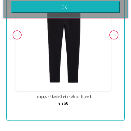
OK !
Leggings - Okaidi-Obaibi - 86 cm (2 jaar)
€ 2,50