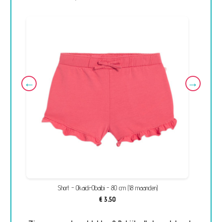
Short - Okaidi-Obaibi - 80 cm (18 maanden)
€ 3,50