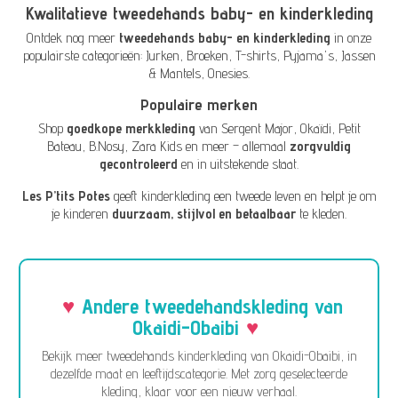
Kwalitatieve tweedehands baby- en kinderkleding
Ontdek nog meer
tweedehands baby- en kinderkleding
in onze
populairste categorieën:
Jurken
,
Broeken
,
T-shirts
,
Pyjama's
,
Jassen
& Mantels
,
Onesies
.
Populaire merken
Shop
goedkope merkkleding
van
Sergent Major
,
Okaïdi
,
Petit
Bateau
,
B.Nosy
,
Zara Kids
en meer – allemaal
zorgvuldig
gecontroleerd
en in uitstekende staat.
Les P’tits Potes
geeft kinderkleding een tweede leven en helpt je om
je kinderen
duurzaam, stijlvol en betaalbaar
te kleden.
Andere tweedehandskleding van
Okaidi-Obaibi
Bekijk meer tweedehands kinderkleding van Okaidi-Obaibi, in
dezelfde maat en leeftijdscategorie. Met zorg geselecteerde
kleding, klaar voor een nieuw verhaal.