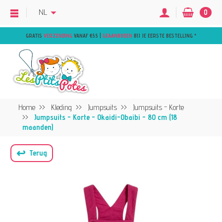
NL
0
GRATIS
VERZENDING
VANAF €55 |
GEAANBODEN
BIJ JE EERSTE BESTELLING
*
Home
Kleding
Jumpsuits
Jumpsuits - Korte
Jumpsuits - Korte - Okaidi-Obaibi - 80 cm (18
maanden)
↩
Terug