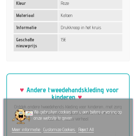
Kleur
Roze
Materiaal
Katoen
Informatie
Drukknoop in het kruis
Geschatte
15€
nieuwprijs
Andere tweedehandskleding voor
kinderen
Ontdek andere tweedehands kleding voor kinderen, met zorg
We gebruiken cookies om u een betere ervaring op
geselecteerd. Elk kledingstuk is gecontroleerd met ♥ en klaar
onze website te geven.
voor een nieuw verhaal.
Meer informatie
Customize Cookies
Reject All