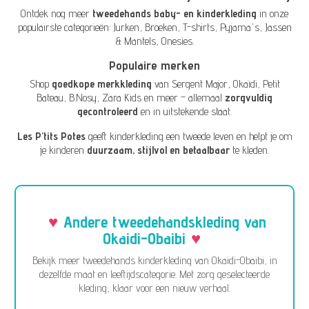
Ontdek nog meer
tweedehands baby- en kinderkleding
in onze
populairste categorieën:
Jurken
,
Broeken
,
T-shirts
,
Pyjama's
,
Jassen
& Mantels
,
Onesies
.
Populaire merken
Shop
goedkope merkkleding
van
Sergent Major
,
Okaïdi
,
Petit
Bateau
,
B.Nosy
,
Zara Kids
en meer – allemaal
zorgvuldig
gecontroleerd
en in uitstekende staat.
Les P’tits Potes
geeft kinderkleding een tweede leven en helpt je om
je kinderen
duurzaam, stijlvol en betaalbaar
te kleden.
Andere tweedehandskleding van
Okaidi-Obaibi
Bekijk meer tweedehands kinderkleding van Okaidi-Obaibi, in
dezelfde maat en leeftijdscategorie. Met zorg geselecteerde
kleding, klaar voor een nieuw verhaal.