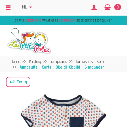
NL
0
GRATIS
VERZENDING
VANAF €55 |
GEAANBODEN
BIJ JE EERSTE BESTELLING
*
Home
Kleding
Jumpsuits
Jumpsuits - Korte
Jumpsuits - Korte - Okaidi-Obaibi - 6 maanden
↩
Terug