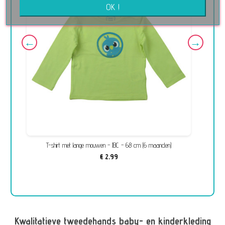
OK !
T-shirt met lange mouwen - JBC - 68 cm (6 maanden)
Ov
€ 2,99
Kwalitatieve tweedehands baby- en kinderkleding