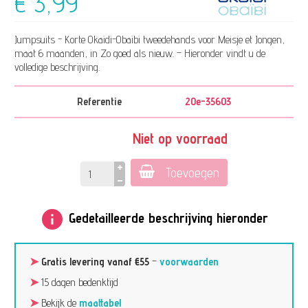
€ 3,99
Jumpsuits - Korte Okaidi-Obaibi tweedehands voor Meisje et Jongen,
maat 6 maanden, in Zo goed als nieuw. – Hieronder vindt u de
volledige beschrijving.
Referentie
20e-35603
Niet op voorraad
Toevoegen
info
Gedetailleerde beschrijving hieronder
➤
Gratis levering vanaf €55
–
voorwaarden
➤
15 dagen bedenktijd
➤
Bekijk de
maattabel