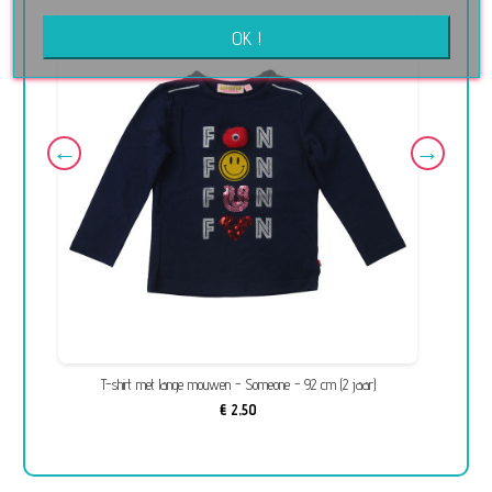
OK !
T-shirt met lange mouwen - Someone - 92 cm (2 jaar)
€ 2,50