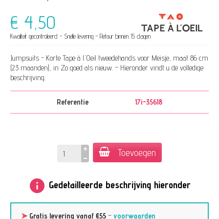
€ 4,50
Kwaliteit gecontroleerd - Snelle levering - Retour binnen 15 dagen
Jumpsuits - Korte Tape à l'Oeil tweedehands voor Meisje, maat 86 cm
(23 maanden), in Zo goed als nieuw. – Hieronder vindt u de volledige
beschrijving.
Referentie
17i-35618
Toevoegen
info
Gedetailleerde beschrijving hieronder
➤
Gratis levering vanaf €55
–
voorwaarden