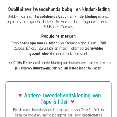
Kwalitatieve tweedehands baby- en kinderkleding
Ontdek nog meer
tweedehands baby- en kinderkleding
in onze
populairste categorieën:
Jurken
,
Broeken
,
T-shirts
,
Pyjama's
,
Jassen
& Mantels
,
Onesies
.
Populaire merken
Shop
goedkope merkkleding
van
Sergent Major
,
Okaïdi
,
Petit
Bateau
,
B.Nosy
,
Zara Kids
en meer – allemaal
zorgvuldig
gecontroleerd
en in uitstekende staat.
Les P’tits Potes
geeft kinderkleding een tweede leven en helpt je om
je kinderen
duurzaam, stijlvol en betaalbaar
te kleden.
Andere tweedehandskleding van
Tape à l'Oeil
Bekijk meer tweedehands kinderkleding van Tape à l'Oeil, in
dezelfde maat en leeftijdscategorie. Met zorg geselecteerde