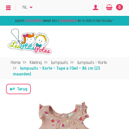
NL
0
GRATIS
VERZENDING
VANAF €55 |
GEAANBODEN
BIJ JE EERSTE BESTELLING
*
Home
Kleding
Jumpsuits
Jumpsuits - Korte
Jumpsuits - Korte - Tape à l'Oeil - 86 cm (23
maanden)
↩
Terug