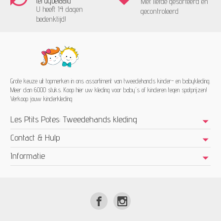
terugbetaald
Met liefde gesorteerd en
U heeft 14 dagen
gecontroleerd
bedenktijd!
Grote keuze uit topmerken in ons assortiment van tweedehands kinder- en babykleding.
Meer dan 6000 stuks. Koop hier uw kleding voor baby's of kinderen tegen spotprijzen!
Verkoop jouw kinderkleding
Les Ptits Potes: Tweedehands kleding
Contact & Hulp
Informatie