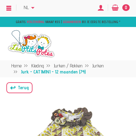
NL
0
GRATIS
VERZENDING
VANAF €55 |
GEAANBODEN
BIJ JE EERSTE BESTELLING
*
Home
Kleding
Jurken / Rokken
Jurken
Jurk - CATIMINI - 12 maanden (74)
↩
Terug