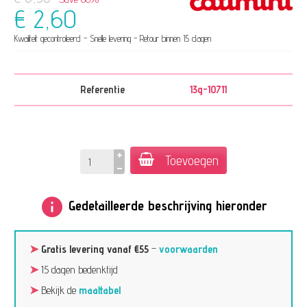
€ 2,60
Kwaliteit gecontroleerd - Snelle levering - Retour binnen 15 dagen
Referentie
13g-10711
Toevoegen
info
Gedetailleerde beschrijving hieronder
➤
Gratis levering vanaf €55
–
voorwaarden
➤
15 dagen bedenktijd
➤
Bekijk de
maattabel