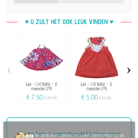
♥ U ZULT HET OOK LEUK VINDEN ♥
‹
›
Jurk - CATIMINI - 12
Jurk - CATIMINI - 12
Ju
maanden (74)
maanden (74)
P
€ 7,50
€ 5,00
€ 14,99
€ 12,50
Andere tweedehandskleding voor
We gebruiken cookies om u een betere ervaring op