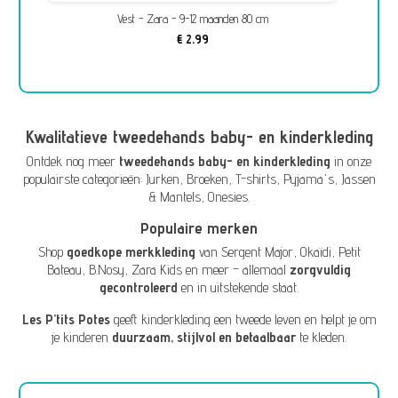
Vest - Zara - 9-12 maanden 80 cm
€ 2,99
Kwalitatieve tweedehands baby- en kinderkleding
Ontdek nog meer
tweedehands baby- en kinderkleding
in onze
populairste categorieën:
Jurken
,
Broeken
,
T-shirts
,
Pyjama's
,
Jassen
& Mantels
,
Onesies
.
Populaire merken
Shop
goedkope merkkleding
van
Sergent Major
,
Okaïdi
,
Petit
Bateau
,
B.Nosy
,
Zara Kids
en meer – allemaal
zorgvuldig
gecontroleerd
en in uitstekende staat.
Les P’tits Potes
geeft kinderkleding een tweede leven en helpt je om
je kinderen
duurzaam, stijlvol en betaalbaar
te kleden.