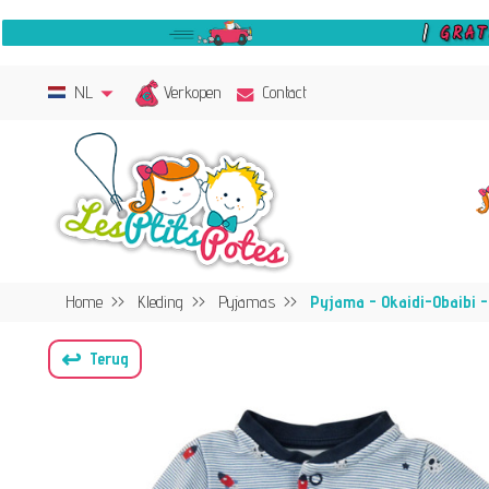
Verkopen
NL
Contact
Home
Kleding
Pyjamas
Pyjama - Okaidi-Obaibi -
↩
Terug