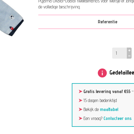
Pyjama Okaidi-Obaibi tweedehands voor Meisje et Jonge
de volledige beschrijving.
Referentie
info
Gedetaillee
➤
Gratis levering vanaf €55
➤
15 dagen bedenktijd
➤
Bekijk de
maattabel
➤
Een vraag?
Contacteer ons