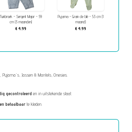
Tuinbroek - Sergent Major - 59
Pyjama - Grain de blé - 53 cm (1
Bovenkled
cm (3 maanden)
maand)
c
€ 4,99
€ 4,99
,
Pyjama's
,
Jassen & Mantels
,
Onesies
.
dig gecontroleerd
en in uitstekende staat.
 en betaalbaar
te kleden.