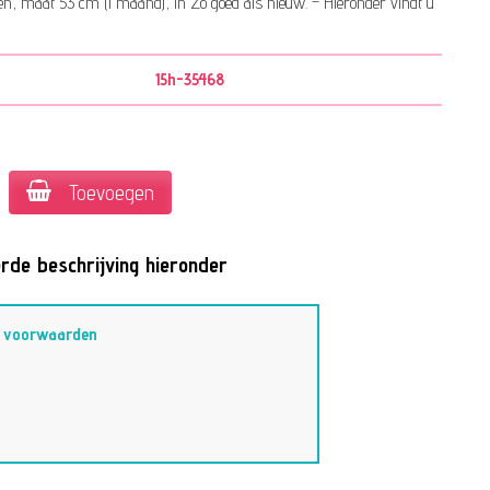
n, maat 53 cm (1 maand), in Zo goed als nieuw. – Hieronder vindt u
15h-35468
Toevoegen
rde beschrijving hieronder
–
voorwaarden