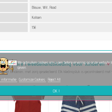
Blauw, Wit, Rood
Katoen
15€
Andere tweedehandskleding voor kinderen
We gebruiken cookies om u een betere ervaring op onze website t
geven.
 voor kinderen, met zorg geselecteerd. Elk kledingstuk is gecontroleerd met 
 informatie
Customize Cookies
Reject All
OK !