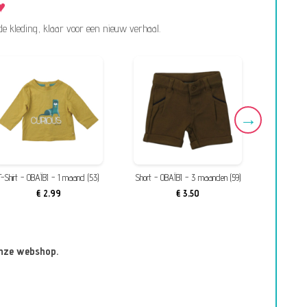
de kleding, klaar voor een nieuw verhaal.
T-Shirt - OBAÏBI - 1 maand (53)
Short - OBAÏBI - 3 maanden (59)
T-Shirt 
€ 2,99
€ 3,50
onze webshop.