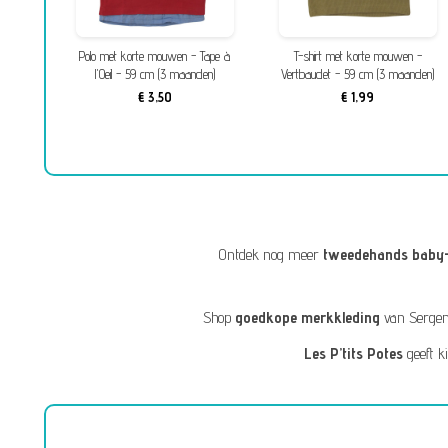
 cm (3
Polo met korte mouwen - Tape à
T-shirt met korte mouwen -
l'Oeil - 59 cm (3 maanden)
Vertbaudet - 59 cm (3 maanden)
€ 3,50
€ 1,99
Ontdek nog meer
tweedehands baby-
Shop
goedkope merkkleding
van
Sergen
Les P’tits Potes
geeft k