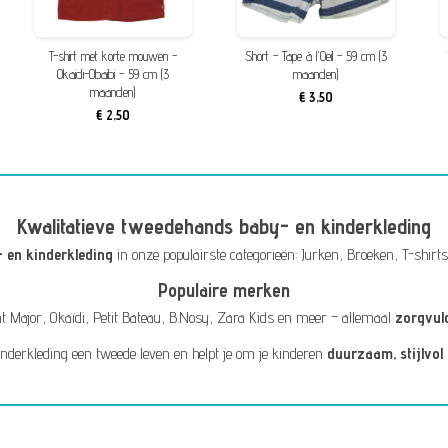
T-shirt met korte mouwen -
Short - Tape à l'Oeil - 59 cm (3
Okaidi-Obaibi - 59 cm (3
maanden)
maanden)
€ 3,50
€ 2,50
Kwalitatieve tweedehands baby- en kinderkleding
 en kinderkleding
in onze populairste categorieën:
Jurken
,
Broeken
,
T-shirts
Populaire merken
t Major
,
Okaïdi
,
Petit Bateau
,
B.Nosy
,
Zara Kids
en meer – allemaal
zorgvul
inderkleding een tweede leven en helpt je om je kinderen
duurzaam, stijlvol