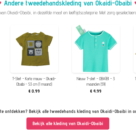
Andere tweedehandskleding van Okaidi-Obaibi
n Okaidi-Obaibi, in dezelfde maat en leeftijdscategorie. Met zorg geselecteer
T-Shirt - Korte mouw - Okaidi-
Nieuw T-shirt - OBAÏBI - 3
Obaibi - 53 cm (1 maand)
maanden (59)
€ 0,99
€ 4,99
te ontdekken? Bekijk alle tweedehands kleding van Okaidi-Obaibi in 
Bekijk alle kleding van Okaidi-Obaibi