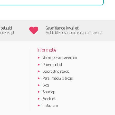
gbetaald
Geverifieerde kwaliteit
bedenktijd!
Met liefde gesorteerd en gecontroleerd
Informatie
Verkoops-voorwaarden
Privacybeleid
Beoordelingsbeleid
Pers, media & blogs
Blog
Sitemap
Facebook
Instagram