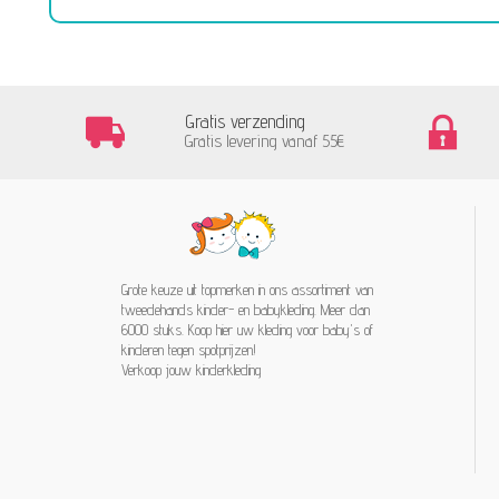
Gratis verzending
Gratis levering vanaf 55€
Grote keuze uit topmerken in ons assortiment van
tweedehands kinder- en babykleding. Meer dan
6000 stuks. Koop hier uw kleding voor baby's of
kinderen tegen spotprijzen!
Verkoop jouw kinderkleding