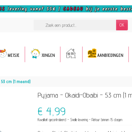
OK
MEISJE
JONGEN
AANBIEDINGEN
 53 cm (1 maand)
Pyjama - Okaidi-Obaibi - 53 cm (1 
€ 4,99
Kwaliteit gecontroleerd - Snelle levering - Retour binnen 15 dagen