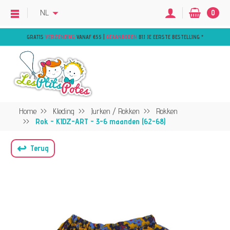
NL
0
GRATIS
VERZENDING
VANAF €55 |
GEAANBODEN
BIJ JE EERSTE BESTELLING
*
Home
Kleding
Jurken / Rokken
Rokken
Rok - KIDZ-ART - 3-6 maanden (62-68)
↩
Terug