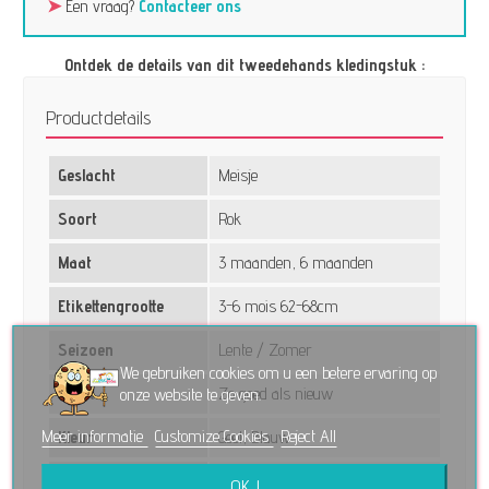
➤
Een vraag?
Contacteer ons
Ontdek de details van dit tweedehands kledingstuk :
Productdetails
Geslacht
Meisje
Soort
Rok
Maat
3 maanden, 6 maanden
Etikettengrootte
3-6 mois 62-68cm
Seizoen
Lente / Zomer
We gebruiken cookies om u een betere ervaring op
Staat
Zo goed als nieuw
onze website te geven.
Meer informatie
Customize Cookies
Reject All
Kleur
Geel, Blauw
Informatie
Elastische taille
OK !