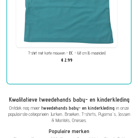
T-shirt met korte mouwen - JBC - 68 cm (6 maanden)
€ 2,99
Kwalitatieve tweedehands baby- en kinderkleding
Ontdek nog meer
tweedehands baby- en kinderkleding
in onze
populairste categorieën:
Jurken
,
Broeken
,
T-shirts
,
Pyjama's
,
Jassen
& Mantels
,
Onesies
.
Populaire merken