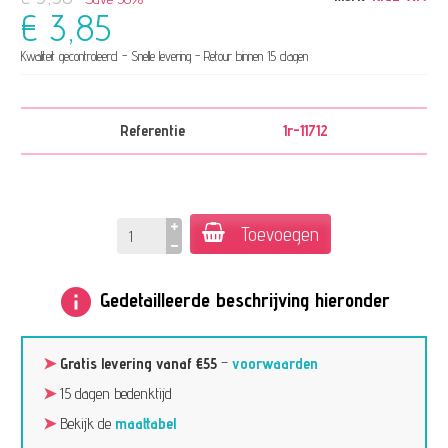
€ 3,85
Kwaliteit gecontroleerd - Snelle levering - Retour binnen 15 dagen
Referentie
1r-11712
Toevoegen
info
Gedetailleerde beschrijving hieronder
➤
Gratis levering vanaf €55
–
voorwaarden
➤
15 dagen bedenktijd
➤
Bekijk de
maattabel