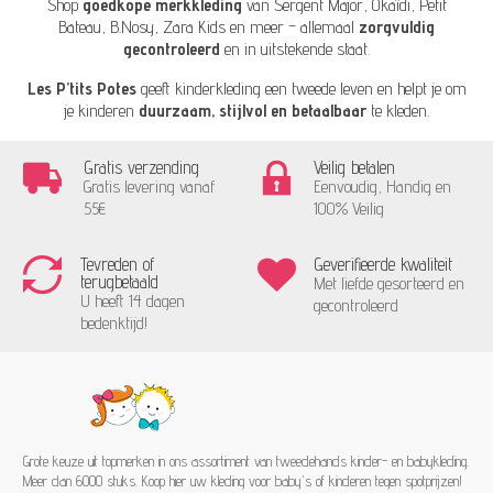
Shop
goedkope merkkleding
van
Sergent Major
,
Okaïdi
,
Petit
Bateau
,
B.Nosy
,
Zara Kids
en meer – allemaal
zorgvuldig
gecontroleerd
en in uitstekende staat.
Les P’tits Potes
geeft kinderkleding een tweede leven en helpt je om
je kinderen
duurzaam, stijlvol en betaalbaar
te kleden.
Gratis verzending
Veilig betalen
Gratis levering vanaf
Eenvoudig, Handig en
55€
100% Veilig
Tevreden of
Geverifieerde kwaliteit
terugbetaald
Met liefde gesorteerd en
U heeft 14 dagen
gecontroleerd
bedenktijd!
Grote keuze uit topmerken in ons assortiment van tweedehands kinder- en babykleding.
Meer dan 6000 stuks. Koop hier uw kleding voor baby's of kinderen tegen spotprijzen!