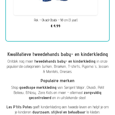
Rok - Okaidi-Obaibi - 98 cm (3 jaar)
€ 4,99
Kwalitatieve tweedehands baby- en kinderkleding
Ontdek nog meer
tweedehands baby- en kinderkleding
in onze
populairste categorieën:
Jurken
,
Broeken
,
T-shirts
,
Pyjama's
,
Jassen
& Mantels
,
Onesies
.
Populaire merken
Shop
goedkope merkkleding
van
Sergent Major
,
Okaïdi
,
Petit
Bateau
,
B.Nosy
,
Zara Kids
en meer – allemaal
zorgvuldig
gecontroleerd
en in uitstekende staat.
Les P’tits Potes
geeft kinderkleding een tweede leven en helpt je om
je kinderen
duurzaam, stijlvol en betaalbaar
te kleden.