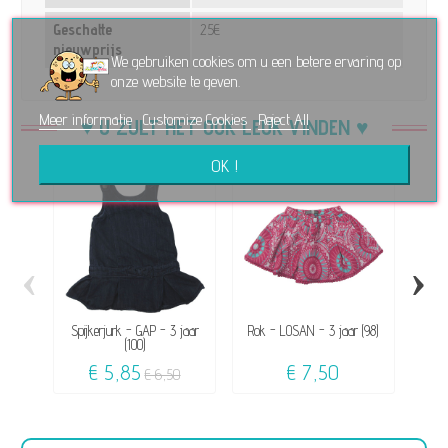
Geschatte
25€
nieuwprijs
We gebruiken cookies om u een betere ervaring op
onze website te geven.
Meer informatie
Customize Cookies
Reject All
♥ U ZULT HET OOK LEUK VINDEN ♥
OK !
‹
›
Spijkerjurk - GAP - 3 jaar
Rok - LOSAN - 3 jaar (98)
B
(100)
€ 5,85
€ 7,50
€ 6,50