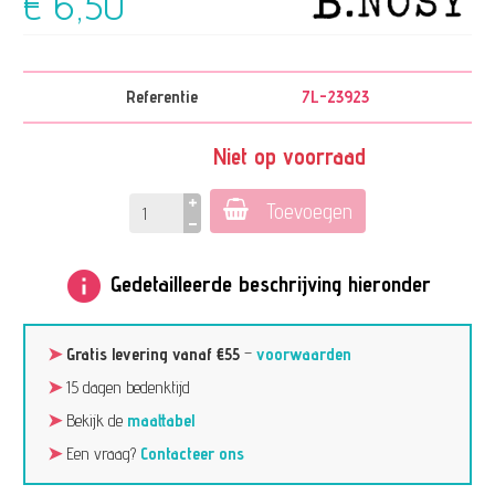
€ 6,50
Referentie
7L-23923
Niet op voorraad
Toevoegen
info
Gedetailleerde beschrijving hieronder
➤
Gratis levering vanaf €55
–
voorwaarden
➤
15 dagen bedenktijd
➤
Bekijk de
maattabel
➤
Een vraag?
Contacteer ons