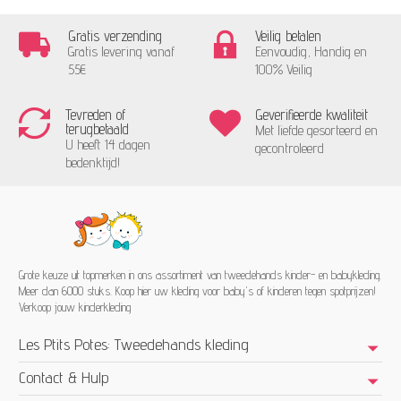
Gratis verzending
Veilig betalen
Gratis levering vanaf
Eenvoudig, Handig en
55€
100% Veilig
Tevreden of
Geverifieerde kwaliteit
terugbetaald
Met liefde gesorteerd en
U heeft 14 dagen
gecontroleerd
bedenktijd!
Grote keuze uit topmerken in ons assortiment van tweedehands kinder- en babykleding.
Meer dan 6000 stuks. Koop hier uw kleding voor baby's of kinderen tegen spotprijzen!
Verkoop jouw kinderkleding
Les Ptits Potes: Tweedehands kleding
Contact & Hulp