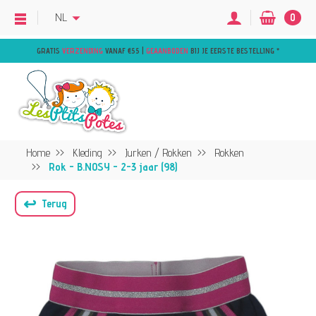
NL
0
GRATIS
VERZENDING
VANAF €55 |
GEAANBODEN
BIJ JE EERSTE BESTELLING
*
Home
Kleding
Jurken / Rokken
Rokken
Rok - B.NOSY - 2-3 jaar (98)
↩
Terug