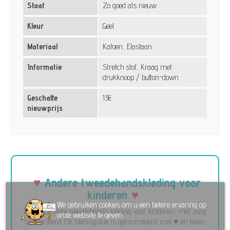
Staat
Zo goed als nieuw
Kleur
Geel
Materiaal
Katoen, Elastaan
Informatie
Stretch stof, Kraag met
drukknoop / button-down
Geschatte
13€
nieuwprijs
Andere tweedehandskleding voor
kinderen
We gebruiken cookies om u een betere ervaring op
Ontdek andere tweedehands kleding voor kinderen, met zorg
onze website te geven.
geselecteerd. Elk kledingstuk is gecontroleerd met ♥ en klaar