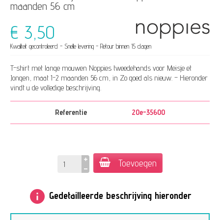
maanden 56 cm
€ 3,50
Kwaliteit gecontroleerd - Snelle levering - Retour binnen 15 dagen
T-shirt met lange mouwen Noppies tweedehands voor Meisje et
Jongen, maat 1-2 maanden 56 cm, in Zo goed als nieuw. – Hieronder
vindt u de volledige beschrijving.
Referentie
20e-35600
Toevoegen
info
Gedetailleerde beschrijving hieronder