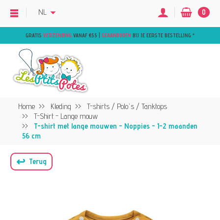
NL
0
GRATIS
VERZENDING
VANAF €55 |
GEAANBODEN
BIJ JE EERSTE BESTELLING
*
Home
Kleding
T-shirts / Polo's / Tanktops
T-Shirt - Lange mouw
T-shirt met lange mouwen - Noppies - 1-2 maanden
56 cm
↩
Terug