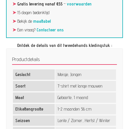
➤
Gratis levering vanaf €55
–
voorwaarden
➤
15 dagen bedenktijd
➤
Bekijk de
maattabel
➤
Een vraag?
Contacteer ons
Ontdek de details van dit tweedehands kledingstuk :
Productdetails
Geslacht
Meisje, Jongen
Soort
T-shirt met lange mouwen
Maat
Geboorte, 1 maand
Etikettengrootte
1-2 maanden 56 cm
Seizoen
Lente / Zomer, Herfst / Winter