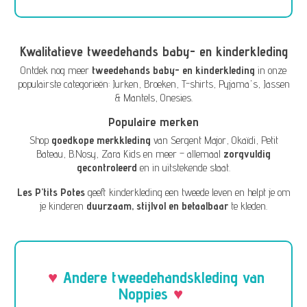
Kwalitatieve tweedehands baby- en kinderkleding
Ontdek nog meer
tweedehands baby- en kinderkleding
in onze
populairste categorieën:
Jurken
,
Broeken
,
T-shirts
,
Pyjama's
,
Jassen
& Mantels
,
Onesies
.
Populaire merken
Shop
goedkope merkkleding
van
Sergent Major
,
Okaïdi
,
Petit
Bateau
,
B.Nosy
,
Zara Kids
en meer – allemaal
zorgvuldig
gecontroleerd
en in uitstekende staat.
Les P’tits Potes
geeft kinderkleding een tweede leven en helpt je om
je kinderen
duurzaam, stijlvol en betaalbaar
te kleden.
Andere tweedehandskleding van
Noppies