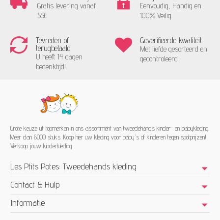
Gratis levering vanaf
Eenvoudig, Handig en
55€
100% Veilig
Tevreden of
Geverifieerde kwaliteit
terugbetaald
Met liefde gesorteerd en
U heeft 14 dagen
gecontroleerd
bedenktijd!
Grote keuze uit topmerken in ons assortiment van tweedehands kinder- en babykleding.
Meer dan 6000 stuks. Koop hier uw kleding voor baby's of kinderen tegen spotprijzen!
Verkoop jouw kinderkleding
Les Ptits Potes: Tweedehands kleding
Contact & Hulp
Informatie