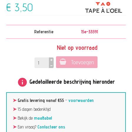
€ 3,50
Referentie
15e-33591
Niet op voorraad
Toevoegen
info
Gedetailleerde beschrijving hieronder
➤
Gratis levering vanaf €55
–
voorwaarden
➤
15 dagen bedenktijd
➤
Bekijk de
maattabel
➤
Een vraag?
Contacteer ons