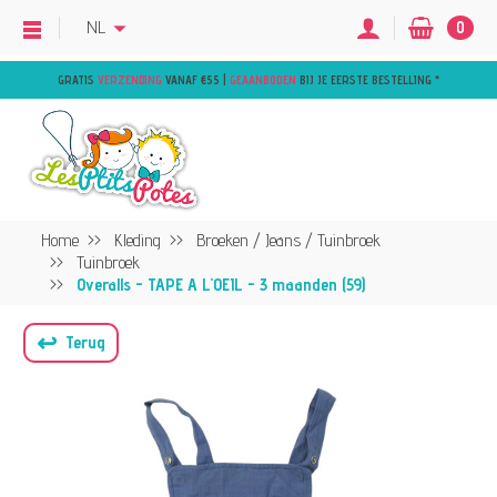
NL
0
GRATIS
VERZENDING
VANAF €55 |
GEAANBODEN
BIJ JE EERSTE BESTELLING
*
Home
Kleding
Broeken / Jeans / Tuinbroek
Tuinbroek
Overalls - TAPE A L'OEIL - 3 maanden (59)
↩
Terug