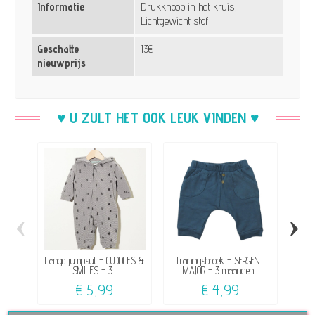
Informatie
Drukknoop in het kruis,
Lichtgewicht stof
Geschatte
13€
nieuwprijs
♥ U ZULT HET OOK LEUK VINDEN ♥
‹
›
Lange jumpsuit - CUDDLES &
Trainingsbroek - SERGENT
Tr
SMILES - 3...
MAJOR - 3 maanden...
L
€ 5,99
€ 4,99