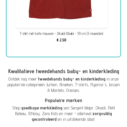
T-shirt met korte mouwen - Okaidi-Obaibi - 59 cm (3 maanden)
€ 2,50
Kwalitatieve tweedehands baby- en kinderkleding
Ontdek nog meer
tweedehands baby- en kinderkleding
in onze
populairste categorieën:
Jurken
,
Broeken
,
T-shirts
,
Pyjama's
,
Jassen
& Mantels
,
Onesies
.
Populaire merken
Shop
goedkope merkkleding
van
Sergent Major
,
Okaïdi
,
Petit
Bateau
,
B.Nosy
,
Zara Kids
en meer – allemaal
zorgvuldig
gecontroleerd
en in uitstekende staat.