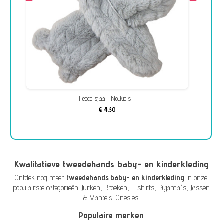
Fleece sjaal - Noukie's -
€ 4,50
Kwalitatieve tweedehands baby- en kinderkleding
Ontdek nog meer
tweedehands baby- en kinderkleding
in onze
populairste categorieën:
Jurken
,
Broeken
,
T-shirts
,
Pyjama's
,
Jassen
& Mantels
,
Onesies
.
Populaire merken