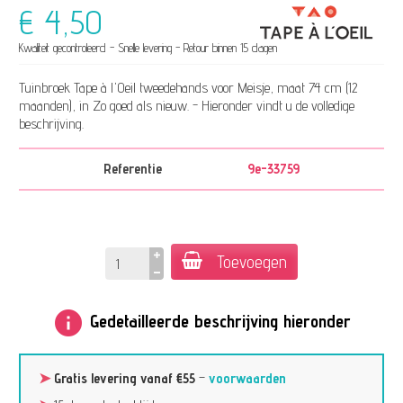
€ 4,50
Kwaliteit gecontroleerd - Snelle levering - Retour binnen 15 dagen
Tuinbroek Tape à l'Oeil tweedehands voor Meisje, maat 74 cm (12
maanden), in Zo goed als nieuw. - Hieronder vindt u de volledige
beschrijving.
Referentie
9e-33759
Toevoegen
info
Gedetailleerde beschrijving hieronder
➤
Gratis levering vanaf €55
–
voorwaarden