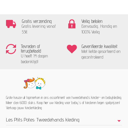
Gratis verzending
Veilig betalen
Gratis levering vanaf
Eenvoudig, Handig en
55€
100% Veilig
Tevreden of
Geverifieerde kwaliteit
terugbetaald
Met liefde gesorteerd en
U heeft 14 dagen
gecontroleerd
bedenktijd!
Grote keuze uit topmerken in ons assortiment van tweedehands kinder- en babykleding.
Meer dan 6000 stuks. Koop hier uw kleding voor baby's of kinderen tegen spotprijzen!
Verkoop jouw kinderkleding
Les Ptits Potes: Tweedehands kleding