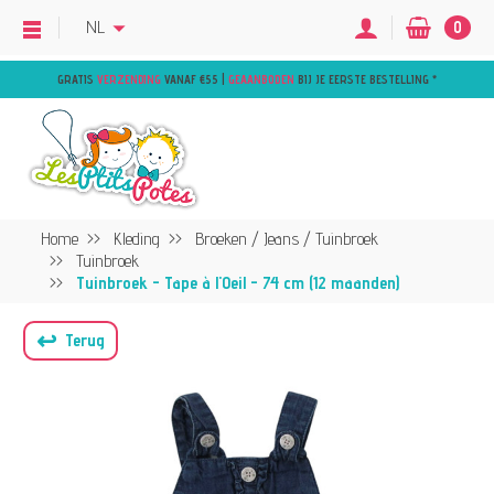
NL
0
GRATIS
VERZENDING
VANAF €55 |
GEAANBODEN
BIJ JE EERSTE BESTELLING
*
Home
Kleding
Broeken / Jeans / Tuinbroek
Tuinbroek
Tuinbroek - Tape à l'Oeil - 74 cm (12 maanden)
↩
Terug