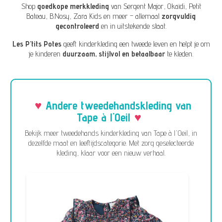
Shop
goedkope merkkleding
van
Sergent Major
,
Okaïdi
,
Petit
Bateau
,
B.Nosy
,
Zara Kids
en meer – allemaal
zorgvuldig
gecontroleerd
en in uitstekende staat.
Les P’tits Potes
geeft kinderkleding een tweede leven en helpt je om
je kinderen
duurzaam, stijlvol en betaalbaar
te kleden.
Andere tweedehandskleding van
Tape à l'Oeil
Bekijk meer tweedehands kinderkleding van Tape à l'Oeil, in
dezelfde maat en leeftijdscategorie. Met zorg geselecteerde
kleding, klaar voor een nieuw verhaal.