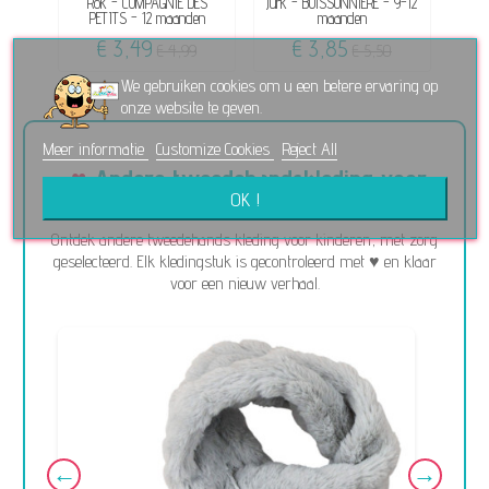
Rok - COMPAGNIE DES
Jurk - BUISSONNIERE - 9-12
Tule 
PETITS - 12 maanden
maanden
€ 3,49
€ 3,85
€ 4,99
€ 5,50
We gebruiken cookies om u een betere ervaring op
onze website te geven.
Meer informatie
Customize Cookies
Reject All
Andere tweedehandskleding voor
OK !
kinderen
Ontdek andere tweedehands kleding voor kinderen, met zorg
geselecteerd. Elk kledingstuk is gecontroleerd met ♥ en klaar
voor een nieuw verhaal.