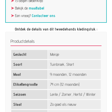
➤
15 dagen bedenktijd
➤
Bekijk de
maattabel
➤
Een vraag?
Contacteer ons
Ontdek de details van dit tweedehands kledingstuk :
Productdetails
Geslacht
Meisje
Soort
Tuinbroek, Short
Maat
9 maanden, 12 maanden
Etikettengrootte
74 cm (12 maanden)
Seizoen
Lente / Zomer, Herfst / Winter
Staat
Zo goed als nieuw