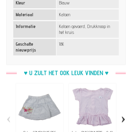
Kleur
Blauw
Materiaal
Katoen
Informatie
Katoen gevoerd, Drukknoop in
het kruis
Geschatte
18€
nieuwprijs
♥ U ZULT HET OOK LEUK VINDEN ♥
‹
›