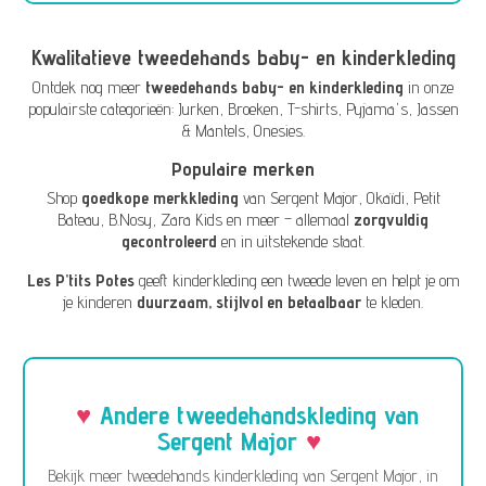
Kwalitatieve tweedehands baby- en kinderkleding
Ontdek nog meer
tweedehands baby- en kinderkleding
in onze
populairste categorieën:
Jurken
,
Broeken
,
T-shirts
,
Pyjama's
,
Jassen
& Mantels
,
Onesies
.
Populaire merken
Shop
goedkope merkkleding
van
Sergent Major
,
Okaïdi
,
Petit
Bateau
,
B.Nosy
,
Zara Kids
en meer – allemaal
zorgvuldig
gecontroleerd
en in uitstekende staat.
Les P’tits Potes
geeft kinderkleding een tweede leven en helpt je om
je kinderen
duurzaam, stijlvol en betaalbaar
te kleden.
Andere tweedehandskleding van
Sergent Major
Bekijk meer tweedehands kinderkleding van Sergent Major, in