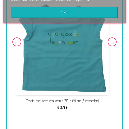
OK !
T-shirt met korte mouwen - JBC - 68 cm (6 maanden)
€ 2,99