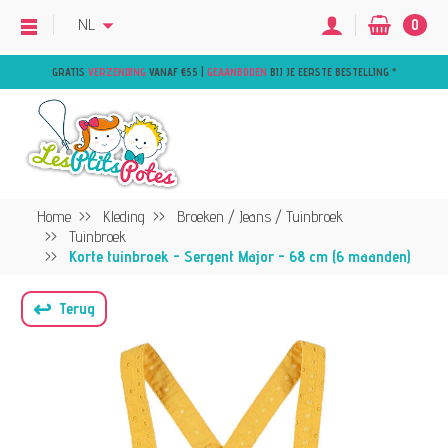
NL
0
GRATIS
VERZENDING
VANAF €55 |
GEAANBODEN
BIJ JE EERSTE BESTELLING
*
Home
Kleding
Broeken / Jeans / Tuinbroek
Tuinbroek
Korte tuinbroek - Sergent Major - 68 cm (6 maanden)
↩
Terug