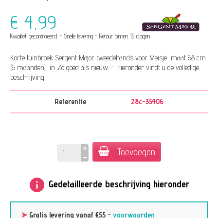
€ 4,99
Kwaliteit gecontroleerd - Snelle levering - Retour binnen 15 dagen
Korte tuinbroek Sergent Major tweedehands voor Meisje, maat 68 cm
(6 maanden), in Zo goed als nieuw. – Hieronder vindt u de volledige
beschrijving.
Referentie
28c-35406
Toevoegen
info
Gedetailleerde beschrijving hieronder
➤
Gratis levering vanaf €55
–
voorwaarden