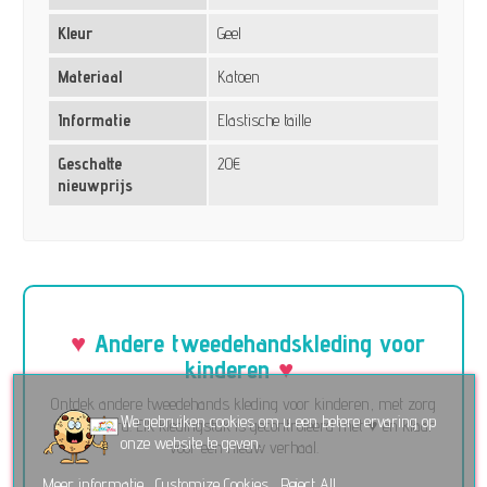
Kleur
Geel
Materiaal
Katoen
Informatie
Elastische taille
Geschatte
20€
nieuwprijs
Andere tweedehandskleding voor
kinderen
Ontdek andere tweedehands kleding voor kinderen, met zorg
We gebruiken cookies om u een betere ervaring op
geselecteerd. Elk kledingstuk is gecontroleerd met ♥ en klaar
onze website te geven.
voor een nieuw verhaal.
Meer informatie
Customize Cookies
Reject All