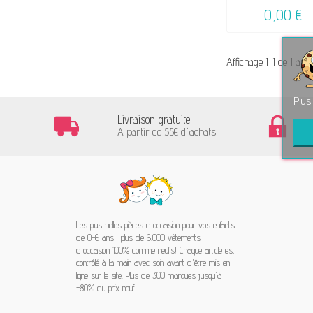
0,00 €
Affichage 1-1 de 1 artic
Plus
Livraison gratuite
A partir de 55€ d'achats
Les plus belles pièces d'occasion pour vos enfants
de 0-6 ans : plus de 6.000 vêtements
d'occasion 100% comme neufs! Chaque article est
contrôlé à la main avec soin avant d'être mis en
ligne sur le site. Plus de 300 marques jusqu'à
-80% du prix neuf.