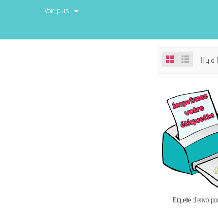
d'achat! Un système rapide et facile : on s’occ
Voir plus
Il y a 
VENDU, VICTIME 
Étiquette d'envoi p
☺