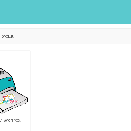
upe de tout.
1 produit.
DE SON SUCCÈS
our vendre vos...