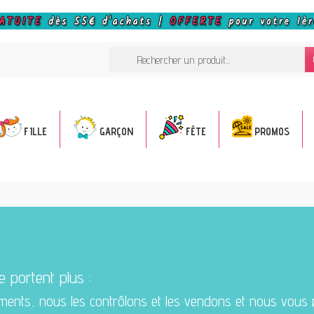
FILLE
GARÇON
FÊTE
PROMOS
 portent plus :
ments, nous les contrôlons et les vendons et nous vous