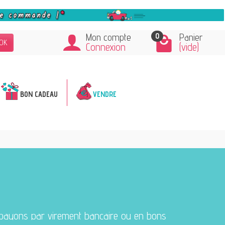
0
Mon compte
Panier
OK
Connexion
(vide)
BON CADEAU
VENDRE
 payons par virement bancaire ou en bons