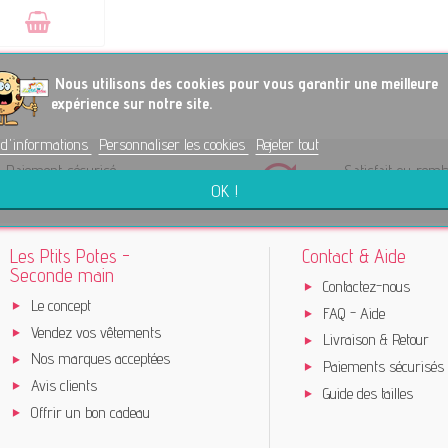
No
us utilisons des cookies pour vous garantir une meilleure
le(s)
expérience sur notre site.
 d'informations
Personnaliser les cookies
Rejeter tout
Paiement sécurisé
Satisfait ou rem
OK !
Paiement en ligne 100% sécurisé
Retour accepté so
Les Ptits Potes -
Contact & Aide
Seconde main
Contactez-nous
Le concept
FAQ - Aide
Vendez vos vêtements
Livraison & Retour
Nos marques acceptées
Paiements sécurisés
Avis clients
Guide des tailles
Offrir un bon cadeau