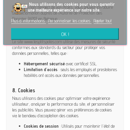
No
us utilisons des cookies pour vous garantir
En cas de non-respect de vos droits, vous pouvez introduire
une meilleure expérience sur notre site.
une réclamation auprès de l’Autorité de Protection des
Données (APD) en Belgique.
Plus d'informations
Personnaliser les cookies
Rejeter tout
7. Sécurité des données
OK !
Le site www.lesptitspotes.com utilise des mesures de sécurité
conformes aux standards du secteur pour protéger vos
données personnelles, telles que :
Hébergement sécurisé
avec certificat SSL.
Limitation d'accès
: seuls les employés et prestataires
habilités ont accès aux données personnelles.
8. Cookies
Nous utilisons des cookies pour optimiser votre expérience
utilisateur, analyser la performance du site, et personnaliser
les publicités. Vous pouvez gérer vos préférences de cookies
via le bandeau d’acceptation des cookies.
Cookies de session
: Utilisés pour maintenir l'état de