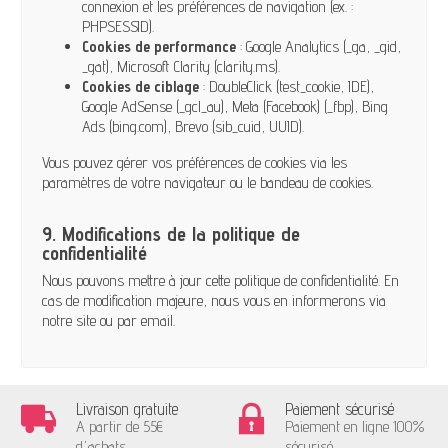
connexion et les préférences de navigation (ex. :
PHPSESSID).
Cookies de performance
: Google Analytics (_ga, _gid,
_gat), Microsoft Clarity (clarity.ms).
Cookies de ciblage
: DoubleClick (test_cookie, IDE),
Google AdSense (_gcl_au), Meta (Facebook) (_fbp), Bing
Ads (bing.com), Brevo (sib_cuid, UUID).
Vous pouvez gérer vos préférences de cookies via les
paramètres de votre navigateur ou le bandeau de cookies.
9. Modifications de la politique de
confidentialité
Nous pouvons mettre à jour cette politique de confidentialité. En
cas de modification majeure, nous vous en informerons via
notre site ou par email.
Livraison gratuite
Paiement sécurisé
A partir de 55€
Paiement en ligne 100%
d'achats
sécurisé