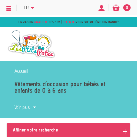
FR
0
LIVRAISON
GRATUITE
DÈS 55€ |
OFFERTE
POUR VOTRE 1ÈRE COMMANDE
*
Accueil
Vêtements d'occasion pour bébés et
enfants de 0 à 6 ans
Voir plus
Retrouvez un large de choix de
vêtements
de seconde main
: Pyjamas, t-shirts, jupes,
robes, pulls, polos, chemises, sweats,
Affiner votre recherche
jeans, pantalons,…