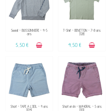
DISPONIBLE
DISPONIBLE
Sweat - BUISSONNIERE - 4-5
T-Shirt - BENETTON - 7-8 ans
ans
(128)
5,50 €
4,50 €
DISPONIBLE
DISPONIBLE
Short - TAPE A L'OEIL - 4 ans
Short en lin - MAYORAL - 5 ans
(104)
(110)