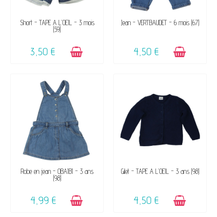
DISPONIBLE
DISPONIBLE
Short - TAPE A L'OEIL - 3 mois
Jean - VERTBAUDET - 6 mois (67)
(59)
3,50 €
4,50 €
DISPONIBLE
DISPONIBLE
Robe en jean - OBAÏBI - 3 ans
Gilet - TAPE A L'OEIL - 3 ans (98)
(98)
4,99 €
4,50 €