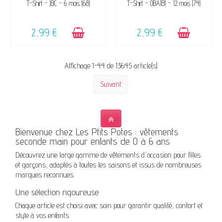
DISPONIBLE
DISPONIBLE
T-Shirt - JBC - 6 mois (68)
T-Shirt - OBAÏBI - 12 mois (74)
2,99 €
2,99 €
Affichage 1-44 de 13645 article(s)
Suivant
Bienvenue chez Les Ptits Potes : vêtements
seconde main pour enfants de 0 à 6 ans
Découvrez une large gamme de vêtements d'occasion pour filles
et garçons, adaptés à toutes les saisons et issus de nombreuses
marques reconnues.
Une sélection rigoureuse
Chaque article est choisi avec soin pour garantir qualité, confort et
style à vos enfants.