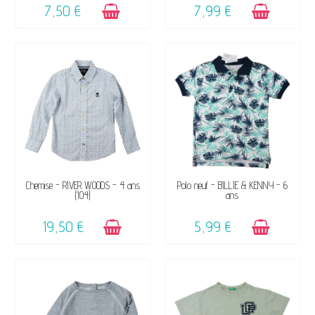
7,50 €
7,99 €
DISPONIBLE
DISPONIBLE
Chemise - RIVER WOODS - 4 ans
Polo neuf - BILLIE & KENNY - 6
(104)
ans
19,50 €
5,99 €