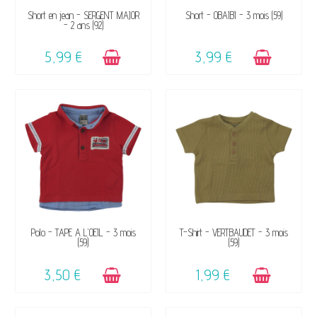
DISPONIBLE
DISPONIBLE
Short en jean - SERGENT MAJOR
Short - OBAÏBI - 3 mois (59)
- 2 ans (92)
5,99 €
3,99 €
DISPONIBLE
DISPONIBLE
Polo - TAPE A L'OEIL - 3 mois
T-Shirt - VERTBAUDET - 3 mois
(59)
(59)
3,50 €
1,99 €