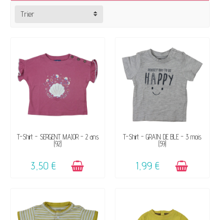
Habillez vos enfants
de manière
Trier
plus
responsable
et
durable
et bien sûr… à
petits prix !
Plus de 300 marques jusqu’à -80% du prix
neuf en magasin : Petit Bateau, Sergent
Major, IKKS, Catimini, La Compagnie des
Petits, Gymp, Tape à l’œil, Okaidi, Obaibi,
Vertbaudet, DPAM,3 Pommes, Name It,
Cyrillus, Ralph Lauren, River Woods, Jacadi,
Noukie’s, Vingino,…
DISPONIBLE
DISPONIBLE
T-Shirt - SERGENT MAJOR - 2 ans
T-Shirt - GRAIN DE BLÉ - 3 mois
(92)
(59)
Vêtements d’occasion pour nouveau-nés
3,50 €
1,99 €
Vêtements naissance et accessoires de
seconde main pour bébés filles ou bébés
garçons
. Sur LesPtitsPotes.be vous pourrez