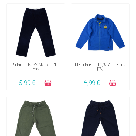
DISPONIBLE
DISPONIBLE
Pantalon - BUISSONNIERE - 4-5
Gilet polaire - LEGO WEAR - 7 ans
ans
(122)
5,99 €
4,99 €