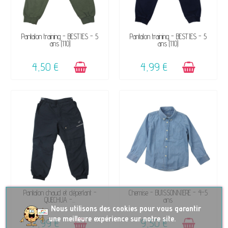
DISPONIBLE
DISPONIBLE
Pantalon training - BESTIES - 5
Pantalon training - BESTIES - 5
ans (110)
ans (110)
4,50 €
4,99 €
DISPONIBLE
DISPONIBLE
Pantalon chaud et déperlant -
Chemise - BUISSONNIERE - 4-5
QUECHUA -...
ans
No
us utilisons des cookies pour vous garantir
une meilleure expérience sur notre site.
7,99 €
9,50 €