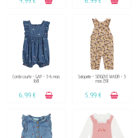
4,99 €
6,99 €
DISPONIBLE
DISPONIBLE
Combi courte - GAP - 3-6 mois
Salopette - SERGENT MAJOR - 3
(68)
mois (59)
6,99 €
5,99 €