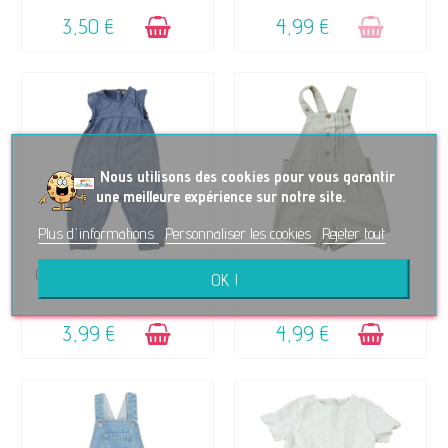
3,50 €
4,99 €
No
us utilisons des cookies pour vous garantir
une meilleure expérience sur notre site.
Plus d'informations
Personnaliser les cookies
Rejeter tout
DISPONIBLE
DISPONIBLE
Combinaison - MOULIN ROTY - 18
Salopette courte - OBAÏBI - 18
OK !
mois
mois (80)
3,99 €
4,99 €