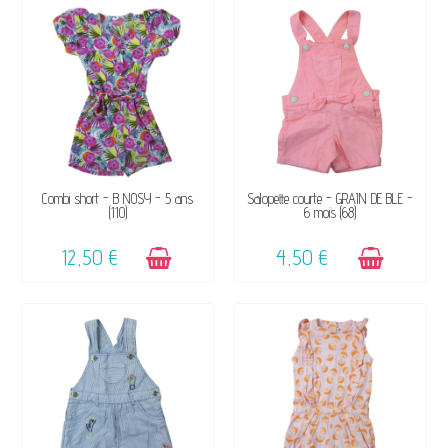
DISPONIBLE
DISPONIBLE
Combi short - B NOSY - 5 ans
Salopette courte - GRAIN DE BLÉ -
(110)
6 mois (68)
12,50 €
4,50 €