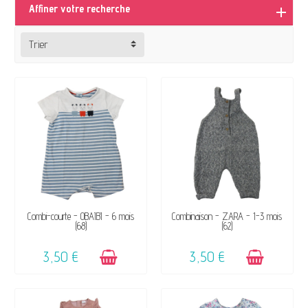
Affiner votre recherche
chaque saison.
Trier
DISPONIBLE
DISPONIBLE
Combi-courte - OBAÏBI - 6 mois
Combinaison - ZARA - 1-3 mois
(68)
(62)
3,50 €
3,50 €