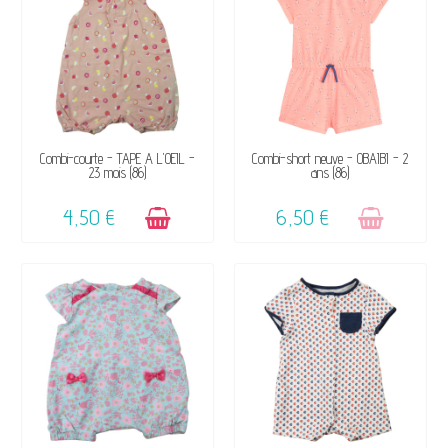
DISPONIBLE
VENDU, VICTIME DE SON
Combi-courte - TAPE A L'OEIL -
Combi-short neuve - OBAÏBI - 2
23 mois (86)
ans (86)
SUCCÈS ☺
4,50 €
6,50 €