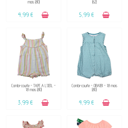
mois (80)
(62)
4,99 €
5,99 €
DISPONIBLE
DISPONIBLE
Combi-courte - TAPE A L'OEIL -
Combi-courte - OBAÏBI - 18 mois
18 mois (80)
(80)
3,99 €
4,99 €