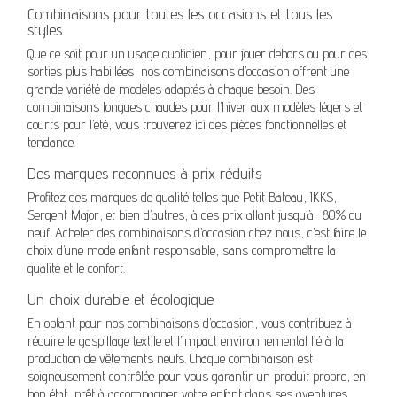
Combinaisons pour toutes les occasions et tous les
styles
Que ce soit pour un usage quotidien, pour jouer dehors ou pour des
sorties plus habillées, nos combinaisons d’occasion offrent une
grande variété de modèles adaptés à chaque besoin. Des
combinaisons longues chaudes pour l’hiver aux modèles légers et
courts pour l’été, vous trouverez ici des pièces fonctionnelles et
tendance.
Des marques reconnues à prix réduits
Profitez des marques de qualité telles que Petit Bateau, IKKS,
Sergent Major, et bien d’autres, à des prix allant jusqu’à -80% du
neuf. Acheter des combinaisons d’occasion chez nous, c’est faire le
choix d’une mode enfant responsable, sans compromettre la
qualité et le confort.
Un choix durable et écologique
En optant pour nos combinaisons d’occasion, vous contribuez à
réduire le gaspillage textile et l’impact environnemental lié à la
production de vêtements neufs. Chaque combinaison est
soigneusement contrôlée pour vous garantir un produit propre, en
bon état, prêt à accompagner votre enfant dans ses aventures