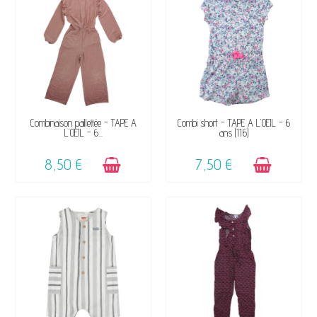
DISPONIBLE
DISPONIBLE
Combinaison paillettée - TAPE A
Combi short - TAPE A L'OEIL - 6
L'OEIL - 6...
ans (116)
8,50 €
7,50 €