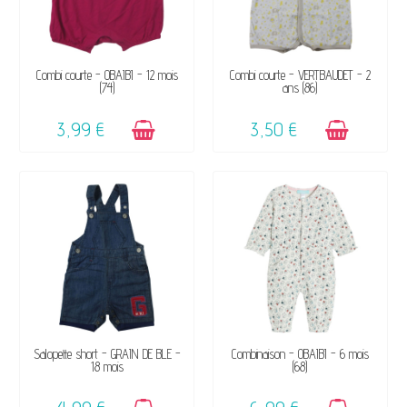
DISPONIBLE
DISPONIBLE
Combi courte - OBAÏBI - 12 mois
Combi courte - VERTBAUDET - 2
(74)
ans (86)
3,99 €
3,50 €
DISPONIBLE
DISPONIBLE
Salopette short - GRAIN DE BLÉ -
Combinaison - OBAÏBI - 6 mois
18 mois
(68)