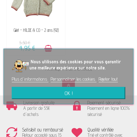
DISPONIBLE
Gilet - HILDE & CO - 2 ans (92)
5,50 €
4,95 €
No
us utilisons des cookies pour vous garantir
une meilleure expérience sur notre site.
Affichage 1-3 de 3 article(s)
Plus d'informations
Personnaliser les cookies
Rejeter tout
OK !
Livraison gratuite
Paiement sécurisé
A partir de 55€
Paiement en ligne 100%
d'achats
sécurisé
Satisfait ou remboursé
Qualité vérifiée
Retour accepté sous 15
Trié et contrôlé avec