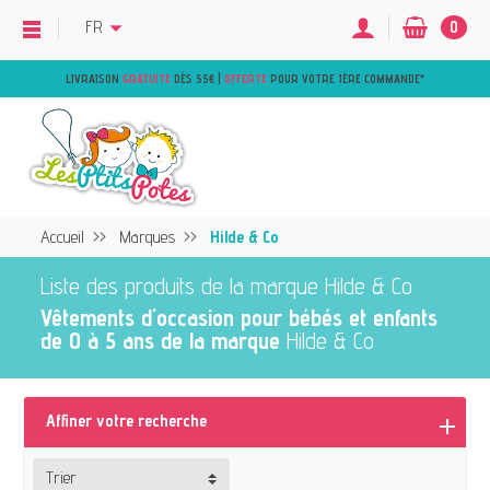
FR
0
LIVRAISON
GRATUITE
DÈS 55€ |
OFFERTE
POUR VOTRE 1ÈRE COMMANDE
*
Accueil
Marques
Hilde & Co
Liste des produits de la marque Hilde & Co
Vêtements d'occasion pour bébés et enfants
de 0 à 5 ans de la marque
Hilde & Co
Affiner votre recherche
Trier