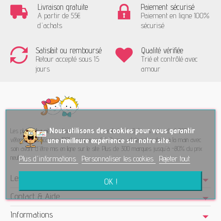
Livraison gratuite
Paiement sécurisé
A partir de 55€
Paiement en ligne 100%
d'achats
sécurisé
Satisfait ou remboursé
Qualité vérifiée
Retour accepté sous 15
Trié et contrôlé avec
jours
amour
No
us utilisons des cookies pour vous garantir
Les plus belles pièces d'occasion pour vos enfants de 0-6 ans : plus de 6.000
vêtements d'occasion 100% comme neufs! Chaque article est contrôlé à la main avec
une meilleure expérience sur notre site.
soin avant d'être mis en ligne sur le site. Plus de 300 marques jusqu'à -80% du prix
neuf.
Plus d'informations
Personnaliser les cookies
Rejeter tout
Les Ptits Potes - Seconde main
OK !
Contact & Aide
Informations