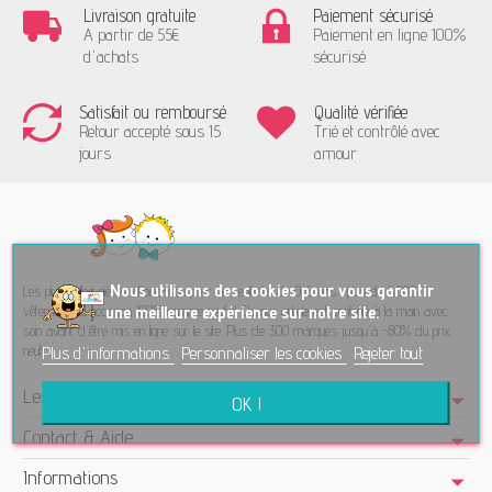
Livraison gratuite
Paiement sécurisé
A partir de 55€
Paiement en ligne 100%
d'achats
sécurisé
Satisfait ou remboursé
Qualité vérifiée
Retour accepté sous 15
Trié et contrôlé avec
jours
amour
No
us utilisons des cookies pour vous garantir
Les plus belles pièces d'occasion pour vos enfants de 0-6 ans : plus de 6.000
vêtements d'occasion 100% comme neufs! Chaque article est contrôlé à la main avec
une meilleure expérience sur notre site.
soin avant d'être mis en ligne sur le site. Plus de 300 marques jusqu'à -80% du prix
neuf.
Plus d'informations
Personnaliser les cookies
Rejeter tout
Les Ptits Potes - Seconde main
OK !
Contact & Aide
Informations