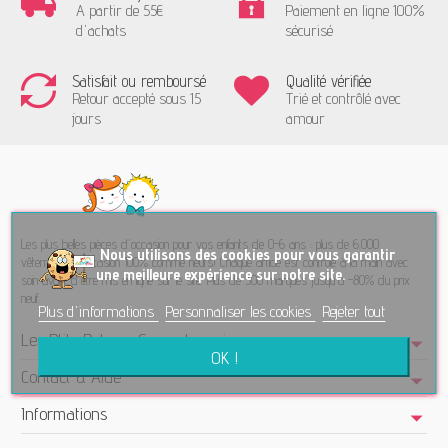
A partir de 55€
Paiement en ligne 100%
d'achats
sécurisé
Satisfait ou remboursé
Qualité vérifiée
Retour accepté sous 15
Trié et contrôlé avec
jours
amour
Les plus belles pièces d'occasion pour vos enfants de 0-6 ans : plus de 6.000
No
us utilisons des cookies pour vous garantir
vêtements d'occasion 100% comme neufs! Chaque article est contrôlé à la main avec
une meilleure expérience sur notre site.
soin avant d'être mis en ligne sur le site. Plus de 300 marques jusqu'à -80% du prix
neuf.
Plus d'informations
Personnaliser les cookies
Rejeter tout
Les Ptits Potes - Seconde main
OK !
Contact & Aide
Informations