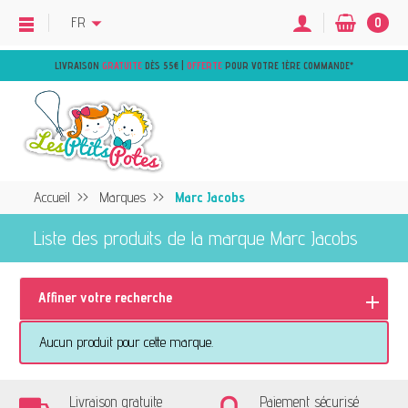
FR
0
LIVRAISON
GRATUITE
DÈS 55€ |
OFFERTE
POUR VOTRE 1ÈRE COMMANDE
*
Accueil
Marques
Marc Jacobs
Liste des produits de la marque Marc Jacobs
Affiner votre recherche
Aucun produit pour cette marque.
Livraison gratuite
Paiement sécurisé