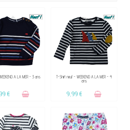
VICTIME DE SON SUCCÈS
VENDU, VICTIME DE SON SUCCÈS
- WEEKEND A LA MER - 3 ans
T-Shirt neuf - WEEKEND A LA MER - 4
ans
☺
☺
99 €
9,99 €