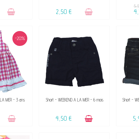
5,
2,50 €
4,
-20%
DE SON SUCCÈS
DISPONIBLE
LA MER - 3 ans
Short - WEEKEND A LA MER - 6 mois
Short - W
4,50 €
5,