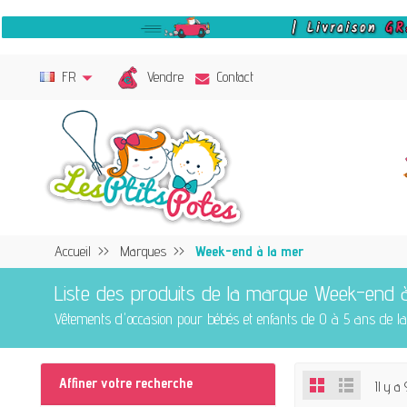
Vendre
FR
Contact
Accueil
Marques
Week-end à la mer
Liste des produits de la marque Week-end 
Vêtements d'occasion pour bébés et enfants de 0 à 5 ans de 
Affiner votre recherche
Il y a