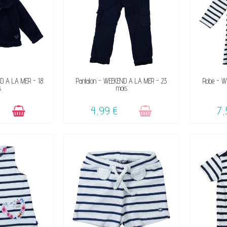
IBLE
VENDU, VICTIME DE SON SUCCÈS
END A LA MER - 18
Pantalon - WEEKEND A LA MER - 23
Robe - W
s
mois
☺
4,99 €
7,