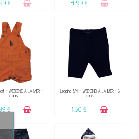
99 €
4,99 €
DISPONIBLE
DISPONIBLE
short - WEEKEND A LA MER -
Legging 3/4 - WEEKEND A LA MER - 6
3 mois
mois
99 €
1,50 €