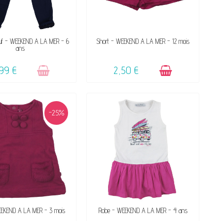
VICTIME DE SON SUCCÈS
DISPONIBLE
euf - WEEKEND A LA MER - 6
Short - WEEKEND A LA MER - 12 mois
ans
☺
99 €
2,50 €
-25%
DISPONIBLE
VENDU, VICTIME DE SON SUCCÈS
EEKEND A LA MER - 3 mois
Robe - WEEKEND A LA MER - 4 ans
☺