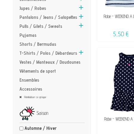

Jupes / Robes

VENDU, VICTIME 
Robe - WEEKEND A 
Pantalons / Jeans / Salopettes
☺

Pulls / Gilets / Sweats
5,50 €
Pyjamas
Shorts / Bermudas

T-Shirts / Polos / Débardeurs
Vestes / Manteaux / Doudounes
Vêtements de sport
Ensembles
Accessoires
Réinitialiser ce groupe
Saison
VENDU, VICTIME 
Robe - WEEKEND A 
☺
Automne / Hiver