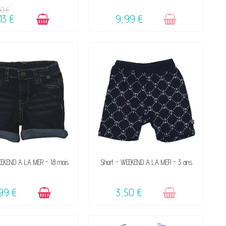
50 €
13 €
9,99 €
DISPONIBLE
VENDU, VICTIME DE SON SUCCÈS
EEKEND A LA MER - 18 mois
Short - WEEKEND A LA MER - 3 ans
☺
99 €
3,50 €