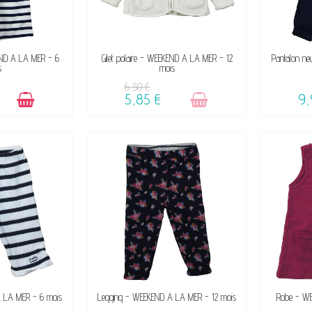
IBLE
VENDU, VICTIME DE SON SUCCÈS
VENDU, 
ND A LA MER - 6
Gilet polaire - WEEKEND A LA MER - 12
Pantalon n
s
mois
☺
6,50 €
5,85 €
9,
DE SON SUCCÈS
VENDU, VICTIME DE SON SUCCÈS
 LA MER - 6 mois
Legging - WEEKEND A LA MER - 12 mois
Robe - W
☺