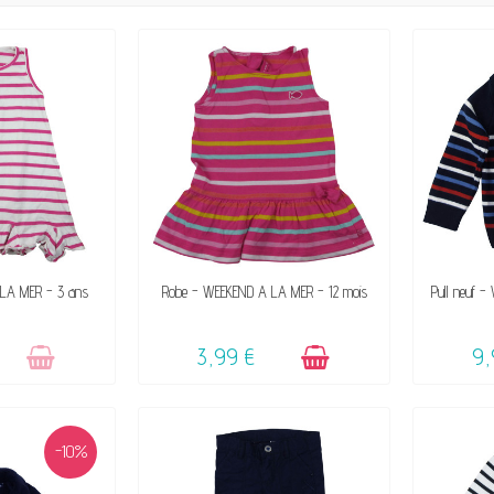
DE SON SUCCÈS
DISPONIBLE
VENDU, 
LA MER - 3 ans
Robe - WEEKEND A LA MER - 12 mois
Pull neuf 
3,99 €
9,
-10%