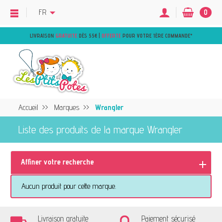
FR
0
LIVRAISON
GRATUITE
DÈS 55€ |
OFFERTE
POUR VOTRE 1ÈRE COMMANDE
*
Accueil
Marques
Wrangler
Liste des produits de la marque Wrangler
Affiner votre recherche
Aucun produit pour cette marque.
Livraison gratuite
Paiement sécurisé