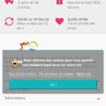
A partir de 55€
Paiement en ligne 100%
d'achats
sécurisé
Satisfait ou remboursé
Qualité vérifiée
Retour accepté sous 15
Trié et contrôlé avec
jours
amour
Les plus belles pièces d'occasion pour vos enfants de 0-6 ans : plus de 6.000
No
us utilisons des cookies pour vous garantir
vêtements d'occasion 100% comme neufs! Chaque article est contrôlé à la main avec
une meilleure expérience sur notre site.
soin avant d'être mis en ligne sur le site. Plus de 300 marques jusqu'à -80% du prix
neuf.
Plus d'informations
Personnaliser les cookies
Rejeter tout
Les Ptits Potes - Seconde main
OK !
Contact & Aide
Informations