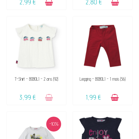
2,99 €
2,80 €
VENDU, VICTIME DE SON
DISPONIBLE
T-Shirt - BOBOLI - 2 ans (92)
Legging - BOBOLI - 1 mois (56)
SUCCÈS ☺
3,99 €
1,99 €
-10%