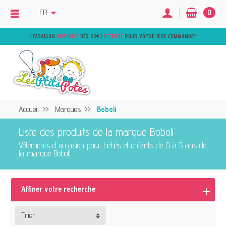
FR
0
LIVRAISON
GRATUITE
DÈS 55€ |
OFFERTE
POUR VOTRE 1ÈRE COMMANDE
*
Accueil
Marques
Boboli
Liste des produits de la marque Boboli
Vêtements d'occasion pour bébés et enfants de 0 à 5 ans de
la marque Boboli
Affiner votre recherche
Trier