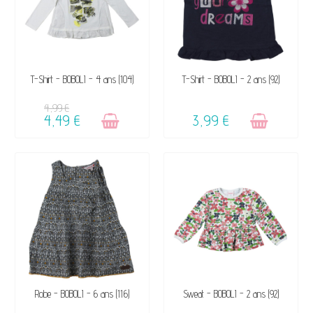
VENDU, VICTIME DE SON
VENDU, VICTIME DE SON
T-Shirt - BOBOLI - 4 ans (104)
T-Shirt - BOBOLI - 2 ans (92)
SUCCÈS ☺
SUCCÈS ☺
4,99 €
4,49 €
3,99 €
DISPONIBLE
DISPONIBLE
Robe - BOBOLI - 6 ans (116)
Sweat - BOBOLI - 2 ans (92)