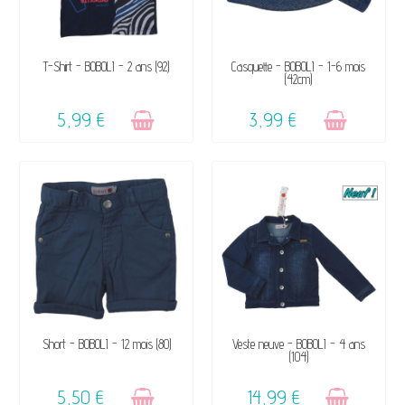
VENDU, VICTIME DE SON
VENDU, VICTIME DE SON
T-Shirt - BOBOLI - 2 ans (92)
Casquette - BOBOLI - 1-6 mois
(42cm)
SUCCÈS ☺
SUCCÈS ☺
5,99 €
3,99 €
VENDU, VICTIME DE SON
VENDU, VICTIME DE SON
Short - BOBOLI - 12 mois (80)
Veste neuve - BOBOLI - 4 ans
(104)
SUCCÈS ☺
SUCCÈS ☺
5,50 €
14,99 €