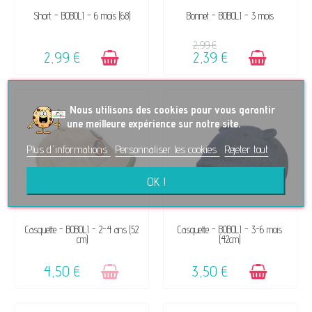
DISPONIBLE
DISPONIBLE
Short - BOBOLI - 6 mois (68)
Bonnet - BOBOLI - 3 mois
2,99 €
2,99 €
2,39 €
No
us utilisons des cookies pour vous garantir
une meilleure expérience sur notre site.
Plus d'informations
Personnaliser les cookies
Rejeter tout
OK !
VENDU, VICTIME DE SON
DISPONIBLE
Casquette - BOBOLI - 2-4 ans (52
Casquette - BOBOLI - 3-6 mois
cm)
(42cm)
SUCCÈS ☺
4,50 €
3,50 €