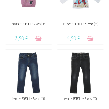
VENDU, VICTIME DE SON
VENDU, VICTIME DE SON
Sweat - BOBOLI - 2 ans (92)
T-Shirt - BOBOLI - 9 mois (74)
SUCCÈS ☺
SUCCÈS ☺
3,50 €
4,50 €
VENDU, VICTIME DE SON
VENDU, VICTIME DE SON
Jeans - BOBOLI - 5 ans (110)
Jeans - BOBOLI - 5 ans (110)
SUCCÈS ☺
SUCCÈS ☺