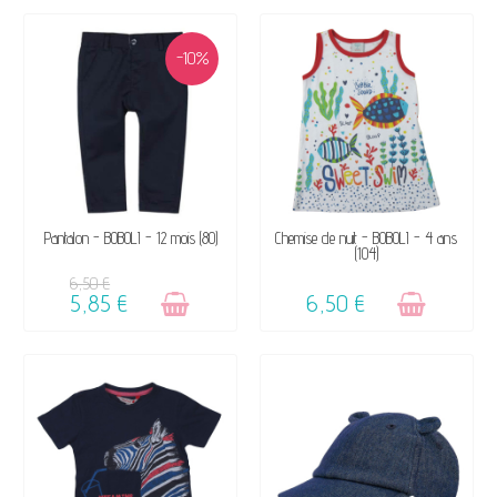
-10%
VENDU, VICTIME DE SON
VENDU, VICTIME DE SON
Pantalon - BOBOLI - 12 mois (80)
Chemise de nuit - BOBOLI - 4 ans
(104)
SUCCÈS ☺
SUCCÈS ☺
6,50 €
5,85 €
6,50 €