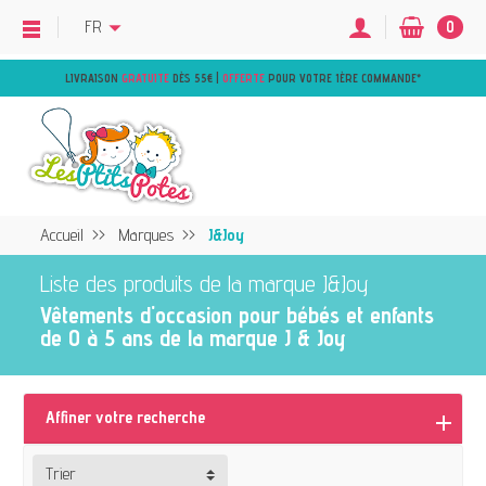
FR
0
LIVRAISON
GRATUITE
DÈS 55€ |
OFFERTE
POUR VOTRE 1ÈRE COMMANDE
*
Accueil
Marques
J&Joy
Liste des produits de la marque J&Joy
Vêtements d'occasion pour bébés et enfants
de 0 à 5 ans de la marque J & Joy
Affiner votre recherche
Trier