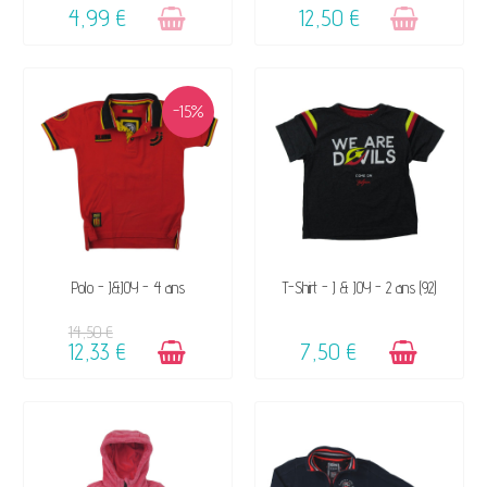
4,99 €
12,50 €
-15%
DISPONIBLE
DISPONIBLE
Polo - J&JOY - 4 ans
T-Shirt - J & JOY - 2 ans (92)
14,50 €
12,33 €
7,50 €