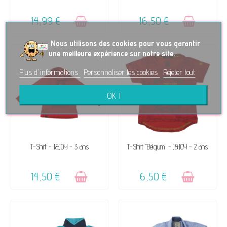
14,99 €
16,50 €
No
us utilisons des cookies pour vous garantir
une meilleure expérience sur notre site.
Plus d'informations
Personnaliser les cookies
Rejeter tout
OK !
VENDU, VICTIME DE SON
VENDU, VICTIME DE SON
T-Shirt - J&JOY - 3 ans
T-Shirt "Belgium" - J&JOY - 2 ans
SUCCÈS ☺
SUCCÈS ☺
14,50 €
6,50 €