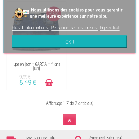
No
us utilisons des cookies pour vous garantir
-15%
une meilleure expérience sur notre site.
Plus d'informations
Personnaliser les cookies
Rejeter tout
OK !
DISPONIBLE
Jupe en jean - GARCIA - 4 ans
(104)
9,99 €
8,49 €
Affichage 1-7 de 7 article(s)
Livraison gratuite
Paiement sécurisé