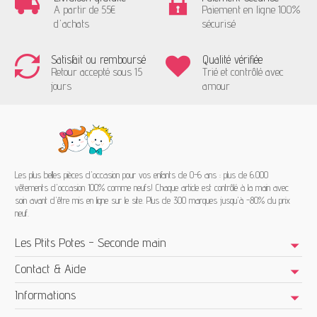
A partir de 55€
Paiement en ligne 100%
d'achats
sécurisé
Satisfait ou remboursé
Qualité vérifiée
Retour accepté sous 15
Trié et contrôlé avec
jours
amour
Les plus belles pièces d'occasion pour vos enfants de 0-6 ans : plus de 6.000
vêtements d'occasion 100% comme neufs! Chaque article est contrôlé à la main avec
soin avant d'être mis en ligne sur le site. Plus de 300 marques jusqu'à -80% du prix
neuf.
Les Ptits Potes - Seconde main
Contact & Aide
Informations