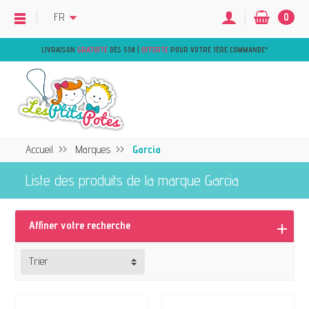
FR
0
LIVRAISON
GRATUITE
DÈS 55€ |
OFFERTE
POUR VOTRE 1ÈRE COMMANDE
*
Accueil
Marques
Garcia
Liste des produits de la marque Garcia
Affiner votre recherche
Trier