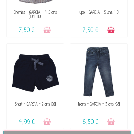
VENDU, VICTIME DE SON
DISPONIBLE
Chemise - GARCIA - 4-5 ans
Jupe - GARCIA - 5 ans (110)
(104-110)
SUCCÈS ☺
7,50 €
7,50 €
VENDU, VICTIME DE SON
VENDU, VICTIME DE SON
Short - GARCIA - 2 ans (92)
Jeans - GARCIA - 3 ans (98)
SUCCÈS ☺
SUCCÈS ☺
4,99 €
8,50 €