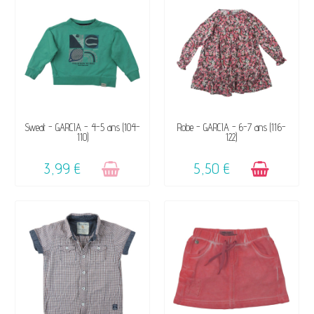
VENDU, VICTIME DE SON
DISPONIBLE
Sweat - GARCIA - 4-5 ans (104-
Robe - GARCIA - 6-7 ans (116-
110)
122)
SUCCÈS ☺
3,99 €
5,50 €