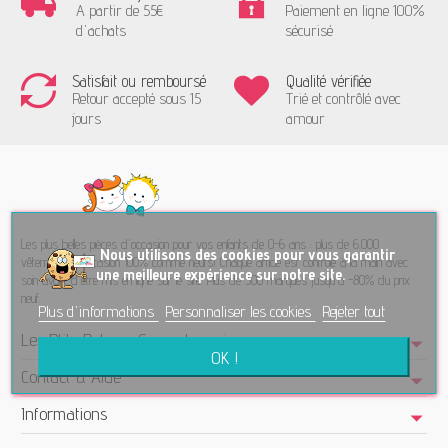
A partir de 55€
Paiement en ligne 100%
d'achats
sécurisé
Satisfait ou remboursé
Qualité vérifiée
Retour accepté sous 15
Trié et contrôlé avec
jours
amour
Les plus belles pièces d'occasion pour vos enfants de 0-6 ans : plus de 6.000
No
us utilisons des cookies pour vous garantir
vêtements d'occasion 100% comme neufs! Chaque article est contrôlé à la main avec
une meilleure expérience sur notre site.
soin avant d'être mis en ligne sur le site. Plus de 300 marques jusqu'à -80% du prix
neuf.
Plus d'informations
Personnaliser les cookies
Rejeter tout
Les Ptits Potes - Seconde main
OK !
Contact & Aide
Informations