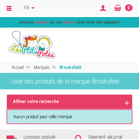
FR
0
LIVRAISON
GRATUITE
DÈS 55€ |
OFFERTE
POUR VOTRE 1ÈRE COMMANDE
*
Accueil
Marques
Brooksfield
Liste des produits de la marque Brooksfield
Affiner votre recherche
Aucun produit pour cette marque.
Livraison gratuite
Paiement sécurisé