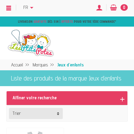
FR
0
LIVRAISON
GRATUITE
DÈS 55€ |
OFFERTE
POUR VOTRE 1ÈRE COMMANDE
*
Accueil
Marques
Jeux d’enfants
Liste des produits de la marque Jeux d’enfants
Affiner votre recherche
Trier