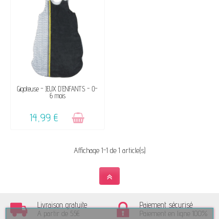
VENDU, VICTIME DE SON
Gigoteuse - JEUX D'ENFANTS - 0-
6 mois
SUCCÈS ☺
14,99 €
Affichage 1-1 de 1 article(s)
Livraison gratuite
Paiement sécurisé
A partir de 55€
Paiement en ligne 100%