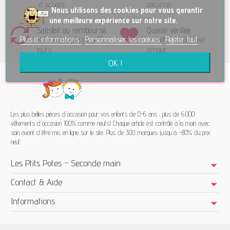
d'achats
sécurisé
No
us utilisons des cookies pour vous garantir
une meilleure expérience sur notre site.
Satisfait ou remboursé
Qualité vérifiée
Plus d'informations
Personnaliser les cookies
Rejeter tout
Retour accepté sous 15
Trié et contrôlé avec
jours
amour
OK !
Les plus belles pièces d'occasion pour vos enfants de 0-6 ans : plus de 6.000
vêtements d'occasion 100% comme neufs! Chaque article est contrôlé à la main avec
soin avant d'être mis en ligne sur le site. Plus de 300 marques jusqu'à -80% du prix
neuf.
Les Ptits Potes - Seconde main
Contact & Aide
Informations