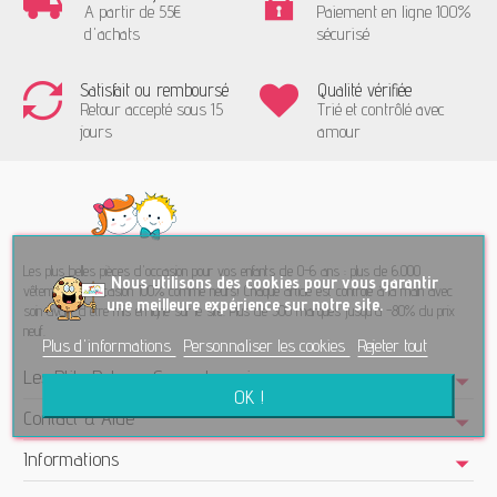
A partir de 55€
Paiement en ligne 100%
d'achats
sécurisé
Satisfait ou remboursé
Qualité vérifiée
Retour accepté sous 15
Trié et contrôlé avec
jours
amour
Les plus belles pièces d'occasion pour vos enfants de 0-6 ans : plus de 6.000
No
us utilisons des cookies pour vous garantir
vêtements d'occasion 100% comme neufs! Chaque article est contrôlé à la main avec
une meilleure expérience sur notre site.
soin avant d'être mis en ligne sur le site. Plus de 300 marques jusqu'à -80% du prix
neuf.
Plus d'informations
Personnaliser les cookies
Rejeter tout
Les Ptits Potes - Seconde main
OK !
Contact & Aide
Informations