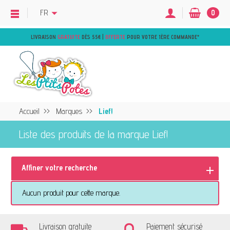
FR
0
LIVRAISON
GRATUITE
DÈS 55€ |
OFFERTE
POUR VOTRE 1ÈRE COMMANDE
*
Accueil
Marques
Lief!
Liste des produits de la marque Lief!
Affiner votre recherche
Aucun produit pour cette marque.
Livraison gratuite
Paiement sécurisé