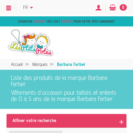
FR
0
LIVRAISON
GRATUITE
DÈS 55€ |
OFFERTE
POUR VOTRE 1ÈRE COMMANDE
*
Accueil
Marques
Barbara Farber
Liste des produits de la marque Barbara
Farber
Vêtements d'occasion pour bébés et enfants
de 0 à 5 ans de la marque Barbara Farber
Affiner votre recherche