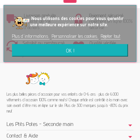
Livraison gratuite
Paiement sécurisé
No
us utilisons des cookies pour vous garantir
A partir de 55€
Paiement en ligne 100%
une meilleure expérience sur notre site.
d'achats
sécurisé
Plus d'informations
Personnaliser les cookies
Rejeter tout
Satisfait ou remboursé
Qualité vérifiée
Retour accepté sous 15
Trié et contrôlé avec
OK !
jours
amour
Les plus belles pièces d'occasion pour vos enfants de 0-6 ans : plus de 6.000
vêtements d'occasion 100% comme neufs! Chaque article est contrôlé à la main avec
soin avant d'être mis en ligne sur le site. Plus de 300 marques jusqu'à -80% du prix
neuf.
Les Ptits Potes - Seconde main
Contact & Aide