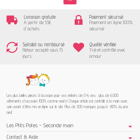
Livraison gratuite
Paiement sécurisé
A partir de 55€
Paiement en ligne 100%
d'achats
sécurisé
Satisfait ou remboursé
Qualité vérifiée
Retour accepté sous 15
Trié et contrôlé avec
jours
amour
Les plus belles pièces d'occasion pour vos enfants de 0-6 ans : plus de 6.000
vêtements d'occasion 100% comme neufs! Chaque article est contrôlé à la main avec
soin avant d'être mis en ligne sur le site. Plus de 300 marques jusqu'à -80% du prix
neuf.
Les Ptits Potes - Seconde main
Contact & Aide