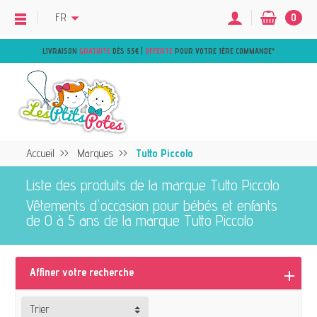
FR
0
LIVRAISON
GRATUITE
DÈS 55€ |
OFFERTE
POUR VOTRE 1ÈRE COMMANDE
*
Accueil
Marques
Tutto Piccolo
Liste des produits de la marque Tutto Piccolo
Vêtements d'occasion pour bébés et enfants
de 0 à 5 ans de la marque Tutto Piccolo
Affiner votre recherche
Trier