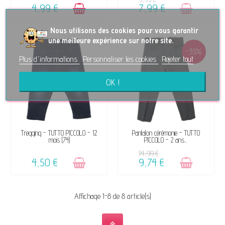
4,99 €
7,99 €
No
us utilisons des cookies pour vous garantir
une meilleure expérience sur notre site.
-35%
Plus d'informations
Personnaliser les cookies
Rejeter tout
OK !
VENDU, VICTIME DE SON
VENDU, VICTIME DE SON
Tregging - TUTTO PICCOLO - 12
Pantalon cérémonie - TUTTO
mois (74)
PICCOLO - 2 ans...
SUCCÈS ☺
SUCCÈS ☺
14,99 €
4,50 €
9,74 €
Affichage 1-8 de 8 article(s)