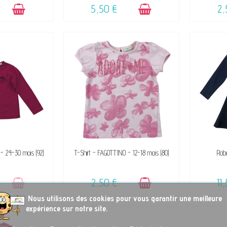
5,50 €
2,
DE SON SUCCÈS
DISPONIBLE
VENDU, 
- 24-30 mois (92)
T-Shirt - FAGOTTINO - 12-18 mois (80)
Rob
2,50 €
11
No
us utilisons des cookies pour vous garantir une meilleure
expérience sur notre site.