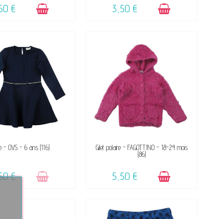
50 €
3,50 €
VICTIME DE SON SUCCÈS
DISPONIBLE
e - OVS - 6 ans (116)
Gilet polaire - FAGOTTINO - 18-24 mois
(86)
☺
,50 €
5,50 €