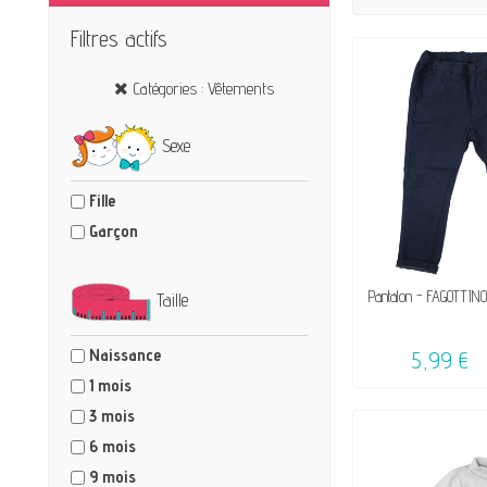
Filtres actifs
Catégories : Vêtements
Sexe
Fille
Garçon
DISPON
Pantalon - FAGOTTINO
Taille
Naissance
5,99 €
1 mois
3 mois
6 mois
9 mois