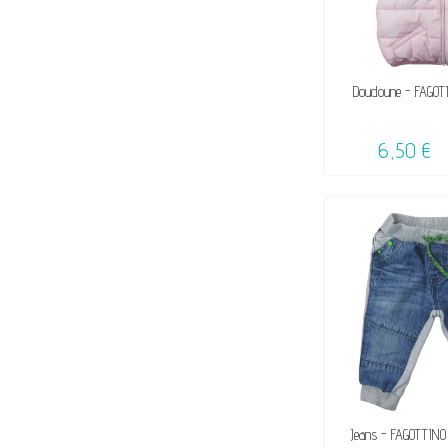
VENDU, VICTIME 
Doudoune - FAGOTI
☺
6,50 €
VENDU, VICTIME 
Jeans - FAGOTTINO 