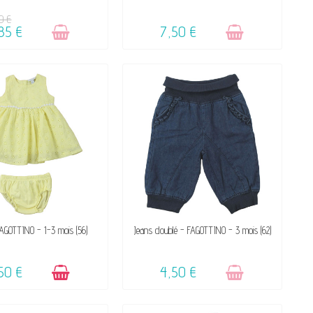
☺
☺
0 €
85 €
7,50 €
DISPONIBLE
VENDU, VICTIME DE SON SUCCÈS
AGOTTINO - 1-3 mois (56)
Jeans doublé - FAGOTTINO - 3 mois (62)
☺
50 €
4,50 €