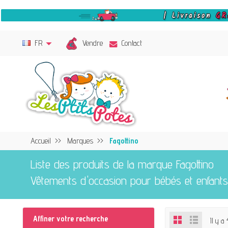
Vendre
FR
Contact
Accueil
Marques
Fagottino
Liste des produits de la marque Fagottino
Vêtements d'occasion pour bébés et enfants
Affiner votre recherche
Il y a