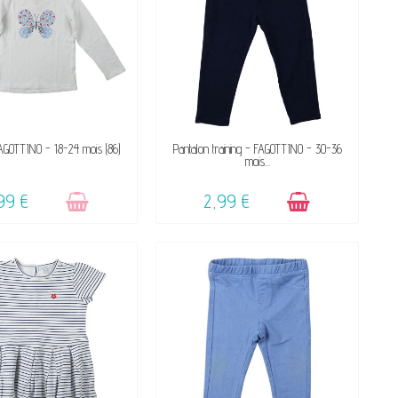
VICTIME DE SON SUCCÈS
DISPONIBLE
FAGOTTINO - 18-24 mois (86)
Pantalon training - FAGOTTINO - 30-36
mois...
☺
99 €
2,99 €