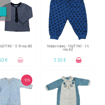
VICTIME DE SON SUCCÈS
DISPONIBLE
FAGOTITINO - 12-18 mois (80)
Pantalon training - FAGOTTINO - 3-6
mois (62)
☺
50 €
3,50 €
-10%