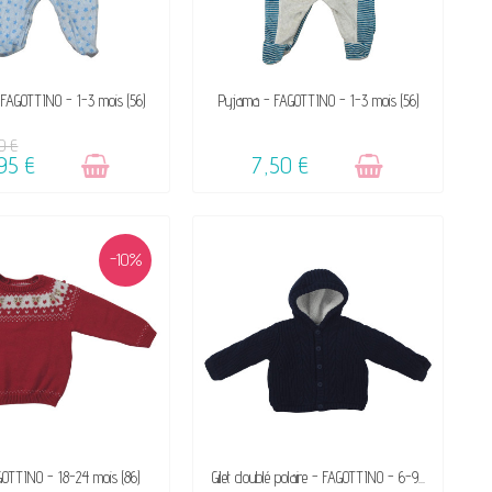
VICTIME DE SON SUCCÈS
VENDU, VICTIME DE SON SUCCÈS
FAGOTTINO - 1-3 mois (56)
Pyjama - FAGOTTINO - 1-3 mois (56)
☺
☺
0 €
95 €
7,50 €
-10%
VICTIME DE SON SUCCÈS
VENDU, VICTIME DE SON SUCCÈS
AGOTTINO - 18-24 mois (86)
Gilet doublé polaire - FAGOTTINO - 6-9...