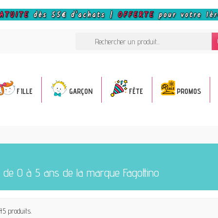
FILLE
GARÇON
FÊTE
PROMOS
 de 0 à 5 ans de la marque Fagottino
 45 produits.