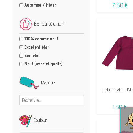
7,50 €
Automne / Hiver
État du vêtement
100% comme neuf
Excellent état
Bon état
Neuf (avec étiquette)
Marque
VENDU, VICTIME 
T-Shirt - FAGOTTINO 
☺
1,50 €
Couleur