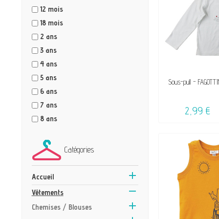
12 mois
18 mois
2 ans
3 ans
4 ans
5 ans
VENDU, VICTIME 
Sous-pull - FAGOTTI
☺
6 ans
7 ans
2,99 €
8 ans
Catégories

Accueil

Vêtements

Chemises / Blouses