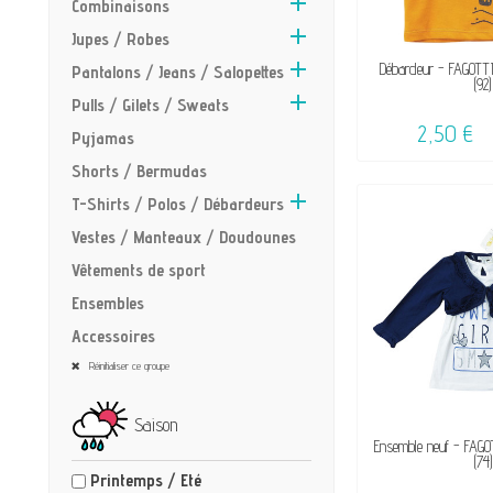

Combinaisons

Jupes / Robes

VENDU, VICTIME 
Débardeur - FAGOTT
Pantalons / Jeans / Salopettes
(92)
☺

Pulls / Gilets / Sweats
2,50 €
Pyjamas
Shorts / Bermudas

T-Shirts / Polos / Débardeurs
Vestes / Manteaux / Doudounes
Vêtements de sport
Ensembles
Accessoires
Réinitialiser ce groupe
Saison
DISPON
Ensemble neuf - FAGO
(74)
Printemps / Eté