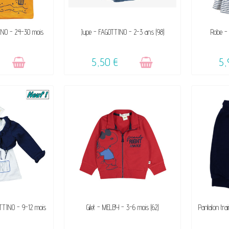
DE SON SUCCÈS
VENDU, VICTIME DE SON SUCCÈS
INO - 24-30 mois
Jupe - FAGOTTINO - 2-3 ans (98)
Robe -
☺
5,50 €
5,
IBLE
DISPONIBLE
TTINO - 9-12 mois
Gilet - MELBY - 3-6 mois (62)
Pantalon tra