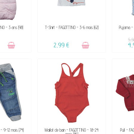
DE SON SUCCÈS
VENDU, VICTIME DE SON SUCCÈS
VENDU, 
NO - 3 ans (98)
T-Shirt - FAGOTTINO - 3-6 mois (62)
Pyjama - 
☺
5,5
2,99 €
4,
DE SON SUCCÈS
VENDU, VICTIME DE SON SUCCÈS
VENDU, 
- 9-12 mois (74)
Maillot de bain - FAGOTTINO - 18-24
Pull - F