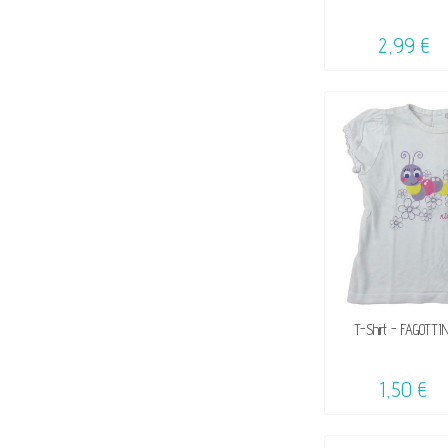
☺
2,99 €
DISPON
T-Shirt - FAGOTTIN
1,50 €