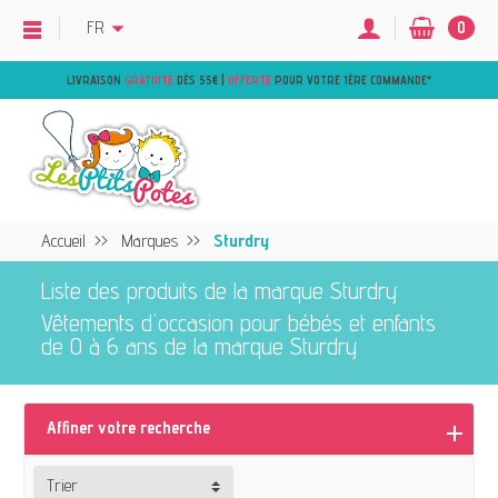
FR
0
LIVRAISON
GRATUITE
DÈS 55€ |
OFFERTE
POUR VOTRE 1ÈRE COMMANDE
*
Accueil
Marques
Sturdry
Liste des produits de la marque Sturdry
Vêtements d'occasion pour bébés et enfants
de 0 à 6 ans de la marque Sturdry
Affiner votre recherche
Trier