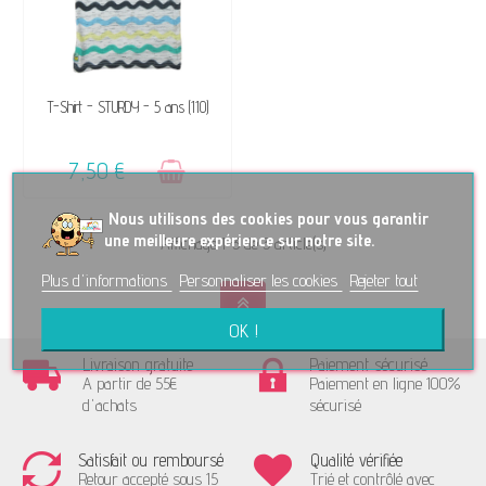
VENDU, VICTIME DE SON
T-Shirt - STURDY - 5 ans (110)
SUCCÈS ☺
7,50 €
No
us utilisons des cookies pour vous garantir
une meilleure expérience sur notre site.
Affichage 1-3 de 3 article(s)
Plus d'informations
Personnaliser les cookies
Rejeter tout
OK !
Livraison gratuite
Paiement sécurisé
A partir de 55€
Paiement en ligne 100%
d'achats
sécurisé
Satisfait ou remboursé
Qualité vérifiée
Retour accepté sous 15
Trié et contrôlé avec