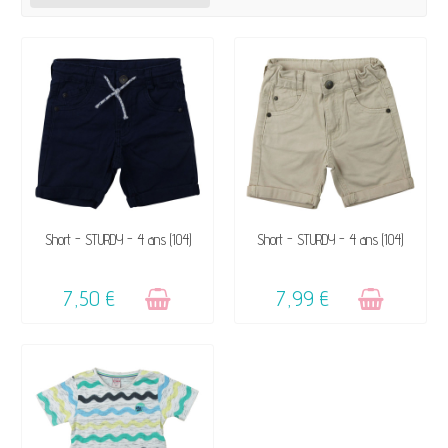
VENDU, VICTIME DE SON
VENDU, VICTIME DE SON
Short - STURDY - 4 ans (104)
Short - STURDY - 4 ans (104)
SUCCÈS ☺
SUCCÈS ☺
7,50 €
7,99 €