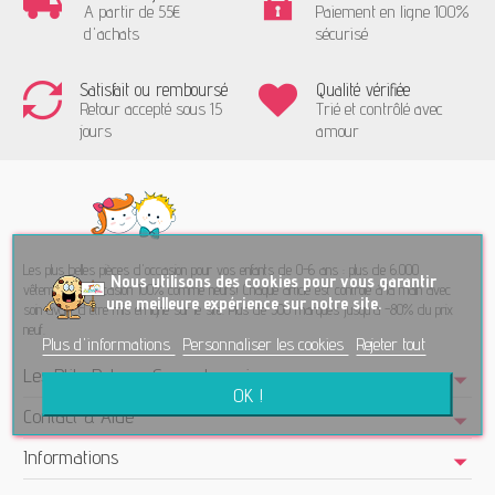
A partir de 55€
Paiement en ligne 100%
d'achats
sécurisé
Satisfait ou remboursé
Qualité vérifiée
Retour accepté sous 15
Trié et contrôlé avec
jours
amour
Les plus belles pièces d'occasion pour vos enfants de 0-6 ans : plus de 6.000
No
us utilisons des cookies pour vous garantir
vêtements d'occasion 100% comme neufs! Chaque article est contrôlé à la main avec
une meilleure expérience sur notre site.
soin avant d'être mis en ligne sur le site. Plus de 300 marques jusqu'à -80% du prix
neuf.
Plus d'informations
Personnaliser les cookies
Rejeter tout
Les Ptits Potes - Seconde main
OK !
Contact & Aide
Informations