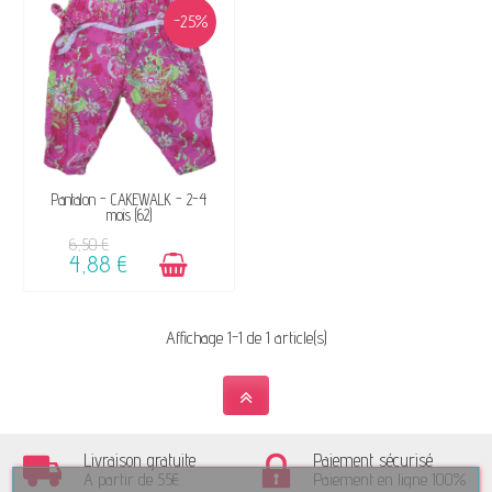
-25%
DISPONIBLE
Pantalon - CAKEWALK - 2-4
mois (62)
6,50 €
4,88 €
Affichage 1-1 de 1 article(s)
Livraison gratuite
Paiement sécurisé
A partir de 55€
Paiement en ligne 100%