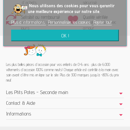
d'achats
sécurisé
No
us utilisons des cookies pour vous garantir
une meilleure expérience sur notre site.
Satisfait ou remboursé
Qualité vérifiée
Plus d'informations
Personnaliser les cookies
Rejeter tout
Retour accepté sous 15
Trié et contrôlé avec
jours
amour
OK !
Les plus belles pièces d'occasion pour vos enfants de 0-6 ans : plus de 6.000
vêtements d'occasion 100% comme neufs! Chaque article est contrôlé à la main avec
soin avant d'être mis en ligne sur le site. Plus de 300 marques jusqu'à -80% du prix
neuf.
Les Ptits Potes - Seconde main
Contact & Aide
Informations