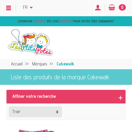
FR
0
LIVRAISON
GRATUITE
DÈS 55€ |
OFFERTE
POUR VOTRE 1ÈRE COMMANDE
*
Accueil
Marques
Cakewalk
Liste des produits de la marque Cakewalk
Affiner votre recherche
Trier