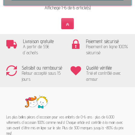
Affichage 1-6 de 6 article(s)
Livraison gratuite
Paiement sécurisé
A partir de 55€
Paiement en ligne 100%
d'achats
sécurisé
Satisfait ou remboursé
Qualité vérifiée
Retour accepté sous 15
Trié et contrôlé avec
jours
amour
Les plus belles pièces d'occasion pour vos enfants de 0-6 ans : plus de 6.000
vêtements d'occasion 100% comme neufs! Chaque article est contrôlé à la main avec
soin avant d'être mis en ligne sur le site. Plus de 300 marques jusqu'à -80% du prix
neuf.