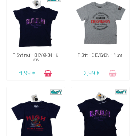
DISPONIBLE
VENDU, VICTIME DE SON
T-Shirt neuf - CHEVIGNON - 6
T-Shirt - CHEVIGNON - 4 ans
ans
SUCCÈS ☺
4,99 €
2,99 €