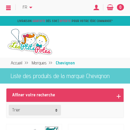
FR
0
LIVRAISON
GRATUITE
DÈS 55€ |
OFFERTE
POUR VOTRE 1ÈRE COMMANDE
*
Accueil
Marques
Chevignon
Liste des produits de la marque Chevignon
Affiner votre recherche
Trier