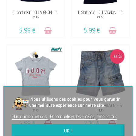
VENDU, VICTIME DE SON
VENDU, VICTIME DE SON
T-Shirt neuf - CHEVIGNON - 4
T-Shirt neuf - CHEVIGNON - 4
ans
ans
SUCCÈS ☺
SUCCÈS ☺
5,99 €
5,99 €
-60%
No
us utilisons des cookies pour vous garantir
une meilleure expérience sur notre site.
DISPONIBLE
DISPONIBLE
T-Shirt neuf - CHEVIGNON - 4
Short neuf - CHEVIGNON - 6
ans
mois
Plus d'informations
Personnaliser les cookies
Rejeter tout
5,50 €
5,99 €
2,20 €
OK !