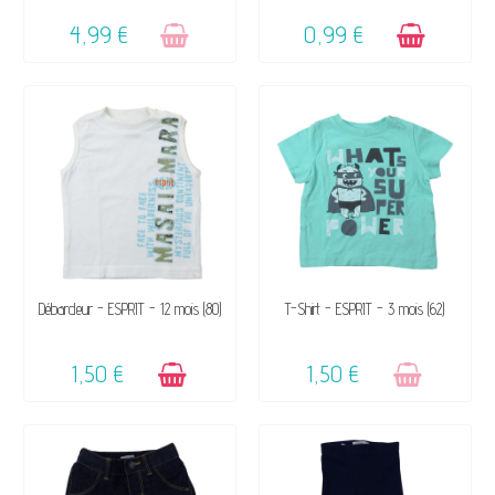
4,99 €
0,99 €
DISPONIBLE
VENDU, VICTIME DE SON
Débardeur - ESPRIT - 12 mois (80)
T-Shirt - ESPRIT - 3 mois (62)
SUCCÈS ☺
1,50 €
1,50 €