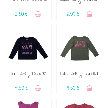
98)
SUCCÈS ☺
SUCCÈS ☺
2,50 €
2,99 €
VENDU, VICTIME DE SON
VENDU, VICTIME DE SON
T-Shirt - ESPRIT - 4-5 ans (104-
T-Shirt - ESPRIT - 4-5 ans (104-
110)
110)
SUCCÈS ☺
SUCCÈS ☺
4,50 €
4,50 €