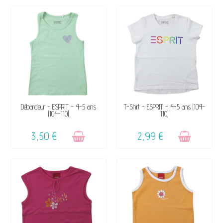
VENDU, VICTIME DE SON
VENDU, VICTIME DE SON
Débardeur - ESPRIT - 4-5 ans
T-Shirt - ESPRIT - 4-5 ans (104-
(104-110)
110)
SUCCÈS ☺
SUCCÈS ☺
3,50 €
2,99 €