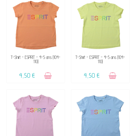
VENDU, VICTIME DE SON
VENDU, VICTIME DE SON
T-Shirt - ESPRIT - 4-5 ans (104-
T-Shirt - ESPRIT - 4-5 ans (104-
110)
110)
SUCCÈS ☺
SUCCÈS ☺
4,50 €
4,50 €