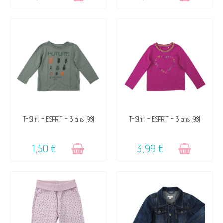
VENDU, VICTIME DE SON
VENDU, VICTIME DE SON
T-Shirt - ESPRIT - 3 ans (98)
T-Shirt - ESPRIT - 3 ans (98)
SUCCÈS ☺
SUCCÈS ☺
1,50 €
3,99 €