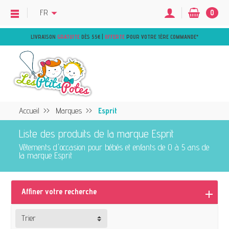
FR
0
LIVRAISON
GRATUITE
DÈS 55€ |
OFFERTE
POUR VOTRE 1ÈRE COMMANDE
*
Accueil
Marques
Esprit
Liste des produits de la marque Esprit
Vêtements d'occasion pour bébés et enfants de 0 à 5 ans de
la marque Esprit
Affiner votre recherche
Trier