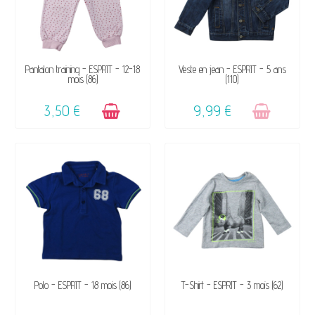
DISPONIBLE
VENDU, VICTIME DE SON
Pantalon training - ESPRIT - 12-18
Veste en jean - ESPRIT - 5 ans
mois (86)
(110)
SUCCÈS ☺
3,50 €
9,99 €
VENDU, VICTIME DE SON
DISPONIBLE
Polo - ESPRIT - 18 mois (86)
T-Shirt - ESPRIT - 3 mois (62)
SUCCÈS ☺