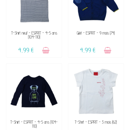
VENDU, VICTIME DE SON
VENDU, VICTIME DE SON
T-Shirt neuf - ESPRIT - 4-5 ans
Gilet - ESPRIT - 9 mois (74)
(104-110)
SUCCÈS ☺
SUCCÈS ☺
4,99 €
4,99 €
VENDU, VICTIME DE SON
DISPONIBLE
T-Shirt - ESPRIT - 4-5 ans (104-
T-Shirt - ESPRIT - 3 mois (62)
110)
SUCCÈS ☺