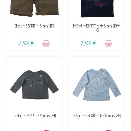
VENDU, VICTIME DE SON
VENDU, VICTIME DE SON
Short - ESPRIT - 5 ans (110)
T-Shirt - ESPRIT - 4-5 ans (104-
110)
SUCCÈS ☺
SUCCÈS ☺
7,99 €
2,99 €
DISPONIBLE
DISPONIBLE
T-Shirt - ESPRIT - 9 mois (74)
T-Shirt - ESPRIT - 12-18 mois (86)