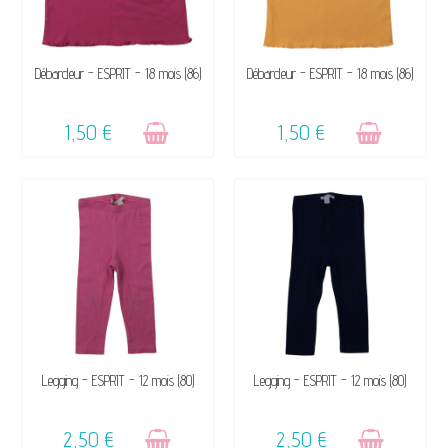
VENDU, VICTIME DE SON
VENDU, VICTIME DE SON
Débardeur - ESPRIT - 18 mois (86)
Débardeur - ESPRIT - 18 mois (86)
SUCCÈS ☺
SUCCÈS ☺
1,50 €
1,50 €
VENDU, VICTIME DE SON
VENDU, VICTIME DE SON
Legging - ESPRIT - 12 mois (80)
Legging - ESPRIT - 12 mois (80)
SUCCÈS ☺
SUCCÈS ☺
2,50 €
2,50 €