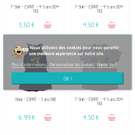
VENDU, VICTIME DE SON
VENDU, VICTIME DE SON
T-Shirt - ESPRIT - 4-5 ans (104-
T-Shirt - ESPRIT - 4-5 ans (104-
110)
110)
SUCCÈS ☺
SUCCÈS ☺
3,50 €
4,50 €
No
us utilisons des cookies pour vous garantir
une meilleure expérience sur notre site.
Plus d'informations
Personnaliser les cookies
Rejeter tout
OK !
VENDU, VICTIME DE SON
VENDU, VICTIME DE SON
Robe - ESPRIT - 3 ans (98)
T-Shirt - ESPRIT - 4-5 ans (104-
110)
SUCCÈS ☺
SUCCÈS ☺
6,99 €
4,50 €