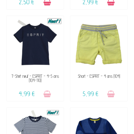
2,50 €
2,99 €
VENDU, VICTIME DE SON
VENDU, VICTIME DE SON
T-Shirt neuf - ESPRIT - 4-5 ans
Short - ESPRIT - 4 ans (104)
(104-110)
SUCCÈS ☺
SUCCÈS ☺
4,99 €
5,99 €