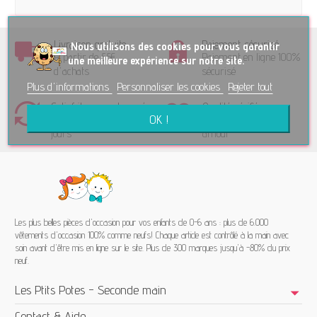
Livraison gratuite
Paiement sécurisé
No
us utilisons des cookies pour vous garantir
A partir de 55€
Paiement en ligne 100%
une meilleure expérience sur notre site.
d'achats
sécurisé
Plus d'informations
Personnaliser les cookies
Rejeter tout
Satisfait ou remboursé
Qualité vérifiée
OK !
Retour accepté sous 15
Trié et contrôlé avec
jours
amour
Les plus belles pièces d'occasion pour vos enfants de 0-6 ans : plus de 6.000
vêtements d'occasion 100% comme neufs! Chaque article est contrôlé à la main avec
soin avant d'être mis en ligne sur le site. Plus de 300 marques jusqu'à -80% du prix
neuf.
Les Ptits Potes - Seconde main
Contact & Aide